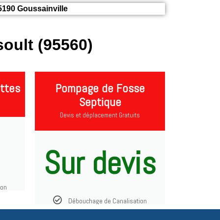
5190 Goussainville
oult (95560)
ttes
Pompage de Fosse
Septique
Devis et déplacement Gratuits
Sur devis
ion
Débouchage de Canalisation