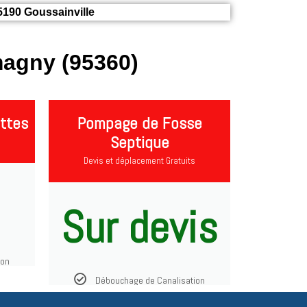
5190 Goussainville
agny (95360)
ttes
Pompage de Fosse
Septique
Devis et déplacement Gratuits
Sur devis
ion
Débouchage de Canalisation