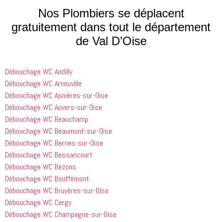
processus 
compétent
le matin et 
Nos Plombiers se déplacent
que les 
 et 
j'ai 
gratuitement dans tout le département
entreprises
expliquait 
demandé 
de Val D’Oise
 doivent 
bien les 
à 
suivre en 
choses. Il 
quelqu'un 
valent la 
était 
de régler 
Débouchage WC Andilly
peine. Ils 
courtois et 
mes 
ont été 
amical. 
problèmes
Débouchage WC Arnouville
incroyablement
Nous 
 en début 
Débouchage WC Asnières-sur-Oise
 utiles 
serions 
d'après-
Débouchage WC Auvers-sur-Oise
lorsqu'il 
ravis qu'il 
midi. C'est 
Débouchage WC Beauchamp
s'agissait 
revienne 
incroyable 
Débouchage WC Beaumont-sur-Oise
de ma 
pour nous 
à quel 
Débouchage WC Bernes-sur-Oise
douche 
aider.
point ces 
Débouchage WC Bessancourt
bouchée, 
gars sont 
il est sorti 
rapides et 
Débouchage WC Bezons
le même 
efficaces. 
Débouchage WC Bouffémont
jour 
Honnêtement,
Débouchage WC Bruyères-sur-Oise
quelques 
 je n'ai 
Débouchage WC Cergy
heures 
rien à 
Débouchage WC Champagne-sur-Oise
après 
redire et 