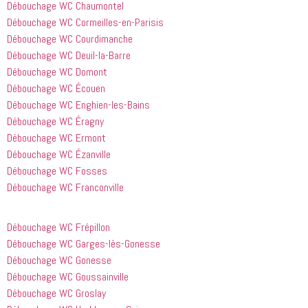
Débouchage WC Chaumontel
avoir 
je 
Débouchage WC Cormeilles-en-Parisis
appelé
recommande
 cette 
Débouchage WC Courdimanche
entreprise 
Débouchage WC Deuil-la-Barre
à tout le 
Débouchage WC Domont
monde...
Débouchage WC Écouen
Débouchage WC Enghien-les-Bains
Débouchage WC Éragny
Débouchage WC Ermont
Débouchage WC Ézanville
Débouchage WC Fosses
Débouchage WC Franconville
Débouchage WC Frépillon
Débouchage WC Garges-lès-Gonesse
Débouchage WC Gonesse
Débouchage WC Goussainville
Débouchage WC Groslay