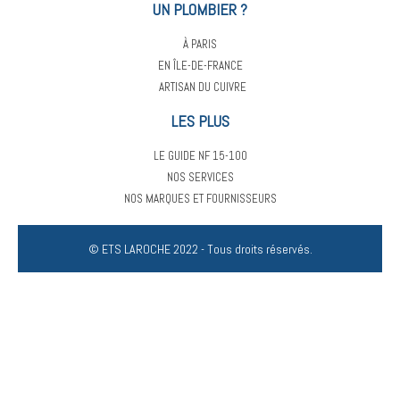
UN PLOMBIER ?
entreprise 
à tout le 
À PARIS
monde...
EN ÎLE-DE-FRANCE
ARTISAN DU CUIVRE
LES PLUS
LE GUIDE NF 15-100
NOS SERVICES
NOS MARQUES ET FOURNISSEURS
© ETS LAROCHE 2022 - Tous droits réservés.