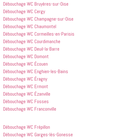
jour 
Honnêtement,
Débouchage WC Bruyères-sur-Oise
quelques 
 je n'ai 
Débouchage WC Cergy
heures 
rien à 
Débouchage WC Champagne-sur-Oise
après 
redire et 
Débouchage WC Chaumontel
avoir 
je 
Débouchage WC Cormeilles-en-Parisis
appelé
recommande
 cette 
Débouchage WC Courdimanche
entreprise 
Débouchage WC Deuil-la-Barre
à tout le 
Débouchage WC Domont
monde...
Débouchage WC Écouen
Débouchage WC Enghien-les-Bains
Débouchage WC Éragny
Débouchage WC Ermont
Débouchage WC Ézanville
Débouchage WC Fosses
Débouchage WC Franconville
Débouchage WC Frépillon
Débouchage WC Garges-lès-Gonesse