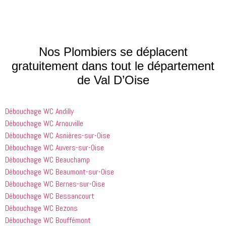
des gens 
 mineurs 
fait le bon 
comme lui 
que nous 
choix. Je 
qui font 
avions. Il 
les ai 
que les 
était très 
contactés 
processus 
compétent
le matin et 
Nos Plombiers se déplacent
que les 
 et 
j'ai 
gratuitement dans tout le département
entreprises
expliquait 
demandé 
de Val D’Oise
 doivent 
bien les 
à 
suivre en 
choses. Il 
quelqu'un 
valent la 
était 
de régler 
Débouchage WC Andilly
peine. Ils 
courtois et 
mes 
ont été 
amical. 
problèmes
Débouchage WC Arnouville
incroyablement
Nous 
 en début 
Débouchage WC Asnières-sur-Oise
 utiles 
serions 
d'après-
Débouchage WC Auvers-sur-Oise
lorsqu'il 
ravis qu'il 
midi. C'est 
Débouchage WC Beauchamp
s'agissait 
revienne 
incroyable 
Débouchage WC Beaumont-sur-Oise
de ma 
pour nous 
à quel 
Débouchage WC Bernes-sur-Oise
douche 
aider.
point ces 
Débouchage WC Bessancourt
bouchée, 
gars sont 
il est sorti 
rapides et 
Débouchage WC Bezons
le même 
efficaces. 
Débouchage WC Bouffémont