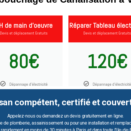
H de main d'oeuvre
Réparer Tableau élect
Devis et déplacement Gratuits
Devis et déplacement Gratuits
80€
120€
Dépannage d'électricité
Dépannage d'électricité
san compétent, certifié et couver
Appelez-nous ou demandez un devis gratuitement en ligne.
e de plomberie, assainissement ou pour une installation et remplac
ir rapidement en moins de 30 minutes à Paris et dans toute l’Ile-de-