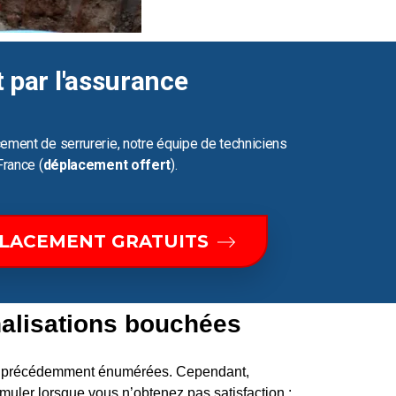
t par l'assurance
ement de serrurerie, notre équipe de techniciens
France (
déplacement offert
).
PLACEMENT GRATUITS
alisations bouchées
ons précédemment énumérées. Cependant,
uler lorsque vous n’obtenez pas satisfaction :