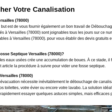
her Votre Canalisation
sailles (78000)
e but est de vous fournir également un bon travail de Débouchag
s à Versailles (78000) sont joignables tous les jours sur ce nu
les à Versailles (78000). pour vous établir des devis gratuits en 
sse Septique Versailles (78000)?
es eaux usées crée une accumulation de boues. À ce stade, il f
 article la procédure à suivre pour vider une fosse septique.
ersailles (78000)
évacuation nécessite inévitablement le débouchage de canalisat
 toilettes, votre évier ou encore votre lavabo. La solution idéal
rapidement essayer quelques astuces simples, mais efficaces 