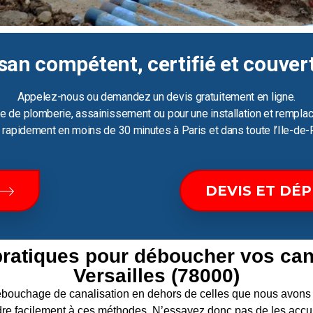
san compétent, certifié et couver
Appelez-nous ou demandez un devis gratuitement en ligne.
e de plomberie, assainissement ou pour une installation et remplac
ir rapidement en moins de 30 minutes à Paris et dans toute l’Ile-de-
DEVIS ET DÉ
pratiques pour déboucher vos can
Versailles (78000)
 débouchage de canalisation en dehors de celles que nous av
re facilement à ces méthodes. N’essayez donc pas de les accum