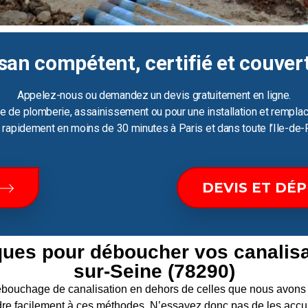
san compétent, certifié et couver
Appelez-nous ou demandez un devis gratuitement en ligne.
e de plomberie, assainissement ou pour une installation et remplac
ir rapidement en moins de 30 minutes à Paris et dans toute l’Ile-de-
DEVIS ET DÉ
ques pour déboucher vos canalis
sur-Seine (78290)
 débouchage de canalisation en dehors de celles que nous av
re facilement à ces méthodes. N’essayez donc pas de les accum