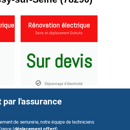
rique
Rénovation électrique
Devis et déplacement Gratuits
Sur devis
Dépannage d'électricité
t par l'assurance
ement de serrurerie, notre équipe de techniciens
France (
déplacement offert
).