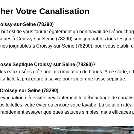
her Votre Canalisation
oissy-sur-Seine (78290)
le but est de vous fournir également un bon travail de Déboucha
itués à Croissy-sur-Seine (78290) sont joignables tous les jour
mes joignables à Croissy-sur-Seine (78290). pour vous établir de
osse Septique Croissy-sur-Seine (78290)?
es eaux usées crée une accumulation de boues. À ce stade, il f
 article la procédure à suivre pour vider une fosse septique.
roissy-sur-Seine (78290)
évacuation nécessite inévitablement le débouchage de canalisat
 toilettes, votre évier ou encore votre lavabo. La solution idéal
rapidement essayer quelques astuces simples, mais efficaces 