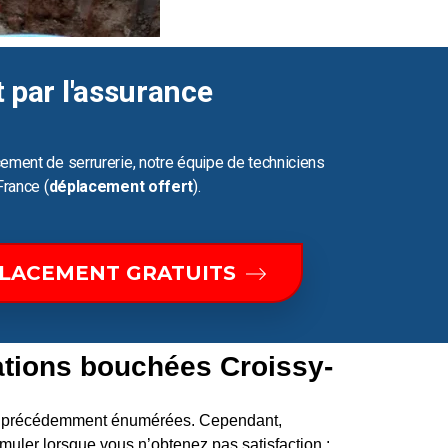
t par l'assurance
ement de serrurerie, notre équipe de techniciens
France (
déplacement offert
).
PLACEMENT GRATUITS
ations bouchées Croissy-
ons précédemment énumérées. Cependant,
uler lorsque vous n’obtenez pas satisfaction :