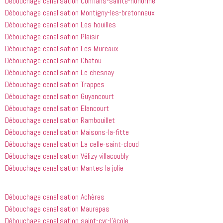
Débouchage canalisation Conflans-sainte-honorine
de ma 
pour nous 
à quel 
Débouchage canalisation Montigny-les-bretonneux
douche 
aider.
point ces 
Débouchage canalisation Les houilles
bouchée, 
gars sont 
il est sorti 
rapides et 
Débouchage canalisation Plaisir
le même 
efficaces. 
Débouchage canalisation Les Mureaux
jour 
Honnêtement,
Débouchage canalisation Chatou
quelques 
 je n'ai 
Débouchage canalisation Le chesnay
heures 
rien à 
Débouchage canalisation Trappes
après 
redire et 
Débouchage canalisation Guyancourt
avoir 
je 
Débouchage canalisation Elancourt
appelé
recommande
 cette 
Débouchage canalisation Rambouillet
entreprise 
Débouchage canalisation Maisons-la-fitte
à tout le 
Débouchage canalisation La celle-saint-cloud
monde...
Débouchage canalisation Vélizy villacoubly
Débouchage canalisation Mantes la jolie
Débouchage canalisation Achères
Débouchage canalisation Maurepas
Débouchage canalisation saint-cyr-l’école