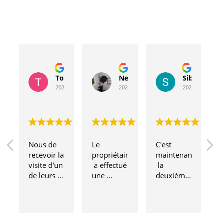
Toussaint Rocher
Neville Bergeron
Sibyla Leb
2024-04-20
2024-04-17
2024-03-15
Nous de 
Le 
C'est 
recevoir la 
propriétaire
maintenant
visite d'un 
 a effectué 
 la 
de leurs 
une 
deuxième 
techniciens,
inspection 
fois que je 
 un 
complète 
fais appel 
homme si 
de toute 
à cette 
merveilleux
notre 
entreprise 