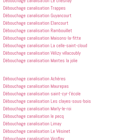
Débouchage canalisation Le chesnay
heures 
rien à 
Débouchage canalisation Trappes
après 
redire et 
Débouchage canalisation Guyancourt
avoir 
je 
Débouchage canalisation Elancourt
appelé
recommande
 cette 
Débouchage canalisation Rambouillet
entreprise 
Débouchage canalisation Maisons-la-fitte
à tout le 
Débouchage canalisation La celle-saint-cloud
monde...
Débouchage canalisation Vélizy villacoubly
Débouchage canalisation Mantes la jolie
Débouchage canalisation Achères
Débouchage canalisation Maurepas
Débouchage canalisation saint-cyr-l’école
Débouchage canalisation Les clayes-sous-bois
Débouchage canalisation Marly-le-roi
Débouchage canalisation le pecq
Débouchage canalisation Limay
Débouchage canalisation Le Vésinet
Débouchage canalisation Viroflay