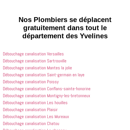
qui font 
avions. Il 
les ai 
que les 
était très 
contactés 
processus 
compétent
le matin et 
Nos Plombiers se déplacent
que les 
 et 
j'ai 
gratuitement dans tout le
entreprises
expliquait 
demandé 
département des Yvelines
 doivent 
bien les 
à 
suivre en 
choses. Il 
quelqu'un 
valent la 
était 
de régler 
Débouchage canalisation Versailles
peine. Ils 
courtois et 
mes 
ont été 
amical. 
problèmes
Débouchage canalisation Sartrouville
incroyablement
Nous 
 en début 
Débouchage canalisation Mantes la jolie
 utiles 
serions 
d'après-
Débouchage canalisation Saint-germain en laye
lorsqu'il 
ravis qu'il 
midi. C'est 
Débouchage canalisation Poissy
s'agissait 
revienne 
incroyable 
Débouchage canalisation Conflans-sainte-honorine
de ma 
pour nous 
à quel 
Débouchage canalisation Montigny-les-bretonneux
douche 
aider.
point ces 
Débouchage canalisation Les houilles
bouchée, 
gars sont 
il est sorti 
rapides et 
Débouchage canalisation Plaisir
le même 
efficaces. 
Débouchage canalisation Les Mureaux
jour 
Honnêtement,
Débouchage canalisation Chatou
quelques 
 je n'ai 