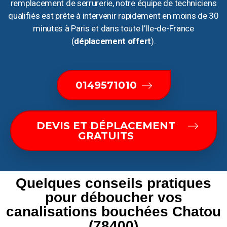
remplacement de serrurerie, notre équipe de techniciens
qualifiés est prête à intervenir rapidement en moins de 30
minutes à Paris et dans toute l’Ile-de-France
(
déplacement offert
).
0149571010
DEVIS ET DÉPLACEMENT
GRATUITS
Quelques conseils pratiques
pour déboucher vos
canalisations bouchées Chatou
(78400)