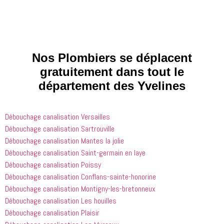
vraiment 
problèmes
que j'ai 
des gens 
 mineurs 
fait le bon 
comme lui 
que nous 
choix. Je 
qui font 
avions. Il 
les ai 
que les 
était très 
contactés 
processus 
compétent
le matin et 
Nos Plombiers se déplacent
que les 
 et 
j'ai 
gratuitement dans tout le
entreprises
expliquait 
demandé 
département des Yvelines
 doivent 
bien les 
à 
suivre en 
choses. Il 
quelqu'un 
valent la 
était 
de régler 
Débouchage canalisation Versailles
peine. Ils 
courtois et 
mes 
ont été 
amical. 
problèmes
Débouchage canalisation Sartrouville
incroyablement
Nous 
 en début 
Débouchage canalisation Mantes la jolie
 utiles 
serions 
d'après-
Débouchage canalisation Saint-germain en laye
lorsqu'il 
ravis qu'il 
midi. C'est 
Débouchage canalisation Poissy
s'agissait 
revienne 
incroyable 
Débouchage canalisation Conflans-sainte-honorine
de ma 
pour nous 
à quel 
Débouchage canalisation Montigny-les-bretonneux
douche 
aider.
point ces 
Débouchage canalisation Les houilles
bouchée, 
gars sont 
il est sorti 
rapides et 
Débouchage canalisation Plaisir
le même 
efficaces. 