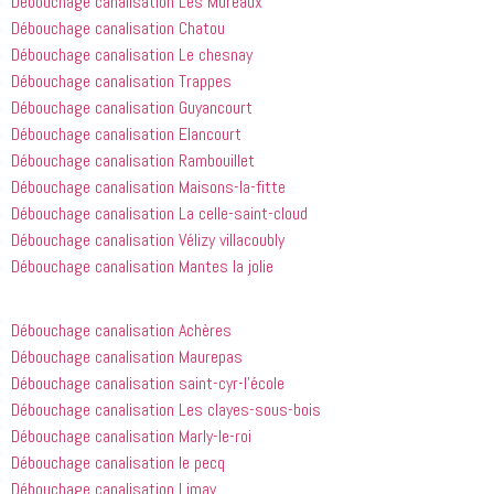
Débouchage canalisation Les Mureaux
jour 
Honnêtement,
Débouchage canalisation Chatou
quelques 
 je n'ai 
Débouchage canalisation Le chesnay
heures 
rien à 
Débouchage canalisation Trappes
après 
redire et 
Débouchage canalisation Guyancourt
avoir 
je 
Débouchage canalisation Elancourt
appelé
recommande
 cette 
Débouchage canalisation Rambouillet
entreprise 
Débouchage canalisation Maisons-la-fitte
à tout le 
Débouchage canalisation La celle-saint-cloud
monde...
Débouchage canalisation Vélizy villacoubly
Débouchage canalisation Mantes la jolie
Débouchage canalisation Achères
Débouchage canalisation Maurepas
Débouchage canalisation saint-cyr-l’école
Débouchage canalisation Les clayes-sous-bois
Débouchage canalisation Marly-le-roi
Débouchage canalisation le pecq
Débouchage canalisation Limay