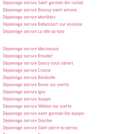
Dépannage serrure Saint-germain-lès-corbeil
appelé
recommande
Dépannage serrure Boussy-saint-antoine
 cette 
entreprise 
Dépannage serrure Montlhéry
à tout le 
Dépannage serrure Ballancourt-sur-essonne
monde...
Dépannage serrure La ville-du-bois
Dépannage serrure Marcoussis
Dépannage serrure Breuillet
Dépannage serrure Quincy-sous-sénart
Dépannage serrure Crosne
Dépannage serrure Bondoufle
Dépannage serrure Bures-sur-yvette
Dépannage serrure Igny
Dépannage serrure Arpajon
Dépannage serrure Villebon-sur-yvette
Dépannage serrure saint-germain-lès-arpajon
Dépannage serrure Dourdan
Dépannage serrure Saint-pierre-du-perray