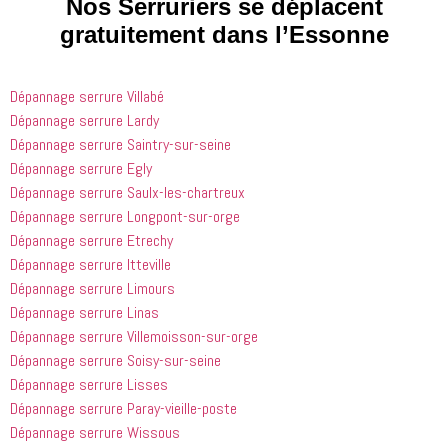
Nos Serruriers se déplacent
que les 
 et 
j'ai 
gratuitement dans l’Essonne
entreprises
expliquait 
demandé 
 doivent 
bien les 
à 
suivre en 
choses. Il 
quelqu'un 
Dépannage serrure Villabé
valent la 
était 
de régler 
Dépannage serrure Lardy
peine. Ils 
courtois et 
mes 
Dépannage serrure Saintry-sur-seine
ont été 
amical. 
problèmes
incroyablement
Nous 
 en début 
Dépannage serrure Egly
 utiles 
serions 
d'après-
Dépannage serrure Saulx-les-chartreux
lorsqu'il 
ravis qu'il 
midi. C'est 
Dépannage serrure Longpont-sur-orge
s'agissait 
revienne 
incroyable 
Dépannage serrure Etrechy
de ma 
pour nous 
à quel 
Dépannage serrure Itteville
douche 
aider.
point ces 
Dépannage serrure Limours
bouchée, 
gars sont 
Dépannage serrure Linas
il est sorti 
rapides et 
le même 
efficaces. 
Dépannage serrure Villemoisson-sur-orge
jour 
Honnêtement,
Dépannage serrure Soisy-sur-seine
quelques 
 je n'ai 
Dépannage serrure Lisses
heures 
rien à 
Dépannage serrure Paray-vieille-poste
après 
redire et 
Dépannage serrure Wissous
avoir 
je 