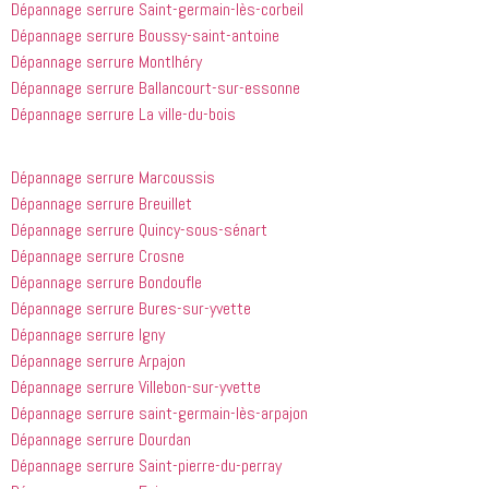
Dépannage serrure Saint-germain-lès-corbeil
appelé
recommande
Dépannage serrure Boussy-saint-antoine
 cette 
entreprise 
Dépannage serrure Montlhéry
à tout le 
Dépannage serrure Ballancourt-sur-essonne
monde...
Dépannage serrure La ville-du-bois
Dépannage serrure Marcoussis
Dépannage serrure Breuillet
Dépannage serrure Quincy-sous-sénart
Dépannage serrure Crosne
Dépannage serrure Bondoufle
Dépannage serrure Bures-sur-yvette
Dépannage serrure Igny
Dépannage serrure Arpajon
Dépannage serrure Villebon-sur-yvette
Dépannage serrure saint-germain-lès-arpajon
Dépannage serrure Dourdan
Dépannage serrure Saint-pierre-du-perray