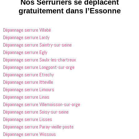
Nos Serruriers se déplacent
que les 
 et 
j'ai 
gratuitement dans l’Essonne
entreprises
expliquait 
demandé 
 doivent 
bien les 
à 
suivre en 
choses. Il 
quelqu'un 
Dépannage serrure Villabé
valent la 
était 
de régler 
Dépannage serrure Lardy
peine. Ils 
courtois et 
mes 
Dépannage serrure Saintry-sur-seine
ont été 
amical. 
problèmes
incroyablement
Nous 
 en début 
Dépannage serrure Egly
 utiles 
serions 
d'après-
Dépannage serrure Saulx-les-chartreux
lorsqu'il 
ravis qu'il 
midi. C'est 
Dépannage serrure Longpont-sur-orge
s'agissait 
revienne 
incroyable 
Dépannage serrure Etrechy
de ma 
pour nous 
à quel 
Dépannage serrure Itteville
douche 
aider.
point ces 
Dépannage serrure Limours
bouchée, 
gars sont 
Dépannage serrure Linas
il est sorti 
rapides et 
le même 
efficaces. 
Dépannage serrure Villemoisson-sur-orge
jour 
Honnêtement,
Dépannage serrure Soisy-sur-seine
quelques 
 je n'ai 
Dépannage serrure Lisses
heures 
rien à 
Dépannage serrure Paray-vieille-poste
après 
redire et 
Dépannage serrure Wissous
avoir 
je 