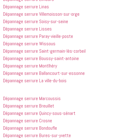
bouchée, 
gars sont 
Dépannage serrure Linas
il est sorti 
rapides et 
le même 
efficaces. 
Dépannage serrure Villemoisson-sur-orge
jour 
Honnêtement,
Dépannage serrure Soisy-sur-seine
quelques 
 je n'ai 
Dépannage serrure Lisses
heures 
rien à 
Dépannage serrure Paray-vieille-poste
après 
redire et 
Dépannage serrure Wissous
avoir 
je 
Dépannage serrure Saint-germain-lès-corbeil
appelé
recommande
Dépannage serrure Boussy-saint-antoine
 cette 
entreprise 
Dépannage serrure Montlhéry
à tout le 
Dépannage serrure Ballancourt-sur-essonne
monde...
Dépannage serrure La ville-du-bois
Dépannage serrure Marcoussis
Dépannage serrure Breuillet
Dépannage serrure Quincy-sous-sénart
Dépannage serrure Crosne
Dépannage serrure Bondoufle
Dépannage serrure Bures-sur-yvette