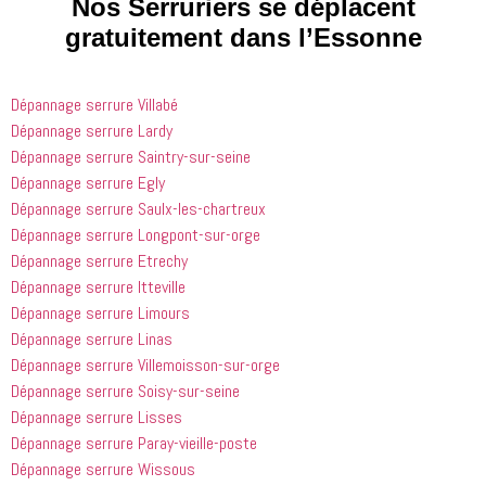
Nos Serruriers se déplacent
que les 
 et 
j'ai 
gratuitement dans l’Essonne
entreprises
expliquait 
demandé 
 doivent 
bien les 
à 
suivre en 
choses. Il 
quelqu'un 
Dépannage serrure Villabé
valent la 
était 
de régler 
Dépannage serrure Lardy
peine. Ils 
courtois et 
mes 
Dépannage serrure Saintry-sur-seine
ont été 
amical. 
problèmes
incroyablement
Nous 
 en début 
Dépannage serrure Egly
 utiles 
serions 
d'après-
Dépannage serrure Saulx-les-chartreux
lorsqu'il 
ravis qu'il 
midi. C'est 
Dépannage serrure Longpont-sur-orge
s'agissait 
revienne 
incroyable 
Dépannage serrure Etrechy
de ma 
pour nous 
à quel 
Dépannage serrure Itteville
douche 
aider.
point ces 
Dépannage serrure Limours
bouchée, 
gars sont 
Dépannage serrure Linas
il est sorti 
rapides et 
le même 
efficaces. 
Dépannage serrure Villemoisson-sur-orge
jour 
Honnêtement,
Dépannage serrure Soisy-sur-seine
quelques 
 je n'ai 
Dépannage serrure Lisses
heures 
rien à 
Dépannage serrure Paray-vieille-poste
après 
redire et 
Dépannage serrure Wissous
avoir 
je 