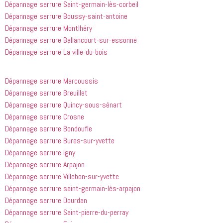
Dépannage serrure Saint-germain-lès-corbeil
appelé
recommande
Dépannage serrure Boussy-saint-antoine
 cette 
entreprise 
Dépannage serrure Montlhéry
à tout le 
Dépannage serrure Ballancourt-sur-essonne
monde...
Dépannage serrure La ville-du-bois
Dépannage serrure Marcoussis
Dépannage serrure Breuillet
Dépannage serrure Quincy-sous-sénart
Dépannage serrure Crosne
Dépannage serrure Bondoufle
Dépannage serrure Bures-sur-yvette
Dépannage serrure Igny
Dépannage serrure Arpajon
Dépannage serrure Villebon-sur-yvette
Dépannage serrure saint-germain-lès-arpajon
Dépannage serrure Dourdan
Dépannage serrure Saint-pierre-du-perray