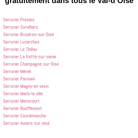
gratuitement dans tous le Val-d’Oise
entreprises
expliquait 
demandé 
 doivent 
bien les 
à 
suivre en 
choses. Il 
quelqu'un 
Serrurier Presles
valent la 
était 
de régler 
Serrurier Survilliers
peine. Ils 
courtois et 
mes 
Serrurier Bruyères-sur-Oise
ont été 
amical. 
problèmes
incroyablement
Nous 
 en début 
Serrurier Luzarches
 utiles 
serions 
d'après-
Serrurier Le Thillay
lorsqu'il 
ravis qu'il 
midi. C'est 
Serrurier La fretté-sur-seine
s'agissait 
revienne 
incroyable 
Serrurier Champagne-sur-Oise
de ma 
pour nous 
à quel 
Serrurier Mériel
douche 
aider.
point ces 
Serrurier Parmain
bouchée, 
gars sont 
Serrurier Magny-en-vexin
il est sorti 
rapides et 
le même 
efficaces. 
Serrurier Marly-la-ville
jour 
Honnêtement,
Serrurier Menucourt
quelques 
 je n'ai 
Serrurier Bouffémont
heures 
rien à 
Serrurier Courdimanche
après 
redire et 
Serrurier Auvers-sur-oise
avoir 
je 
appelé
recommande
 cette 