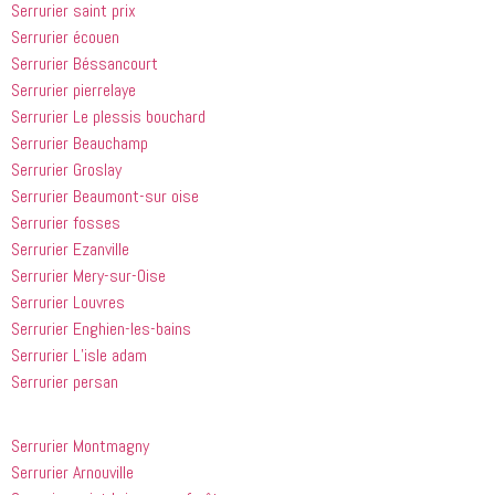
Serrurier saint prix
entreprise 
Serrurier écouen
à tout le 
Serrurier Béssancourt
monde...
Serrurier pierrelaye
Serrurier Le plessis bouchard
Serrurier Beauchamp
Serrurier Groslay
Serrurier Beaumont-sur oise
Serrurier fosses
Serrurier Ezanville
Serrurier Mery-sur-Oise
Serrurier Louvres
Serrurier Enghien-les-bains
Serrurier L’isle adam
Serrurier persan
Serrurier Montmagny
Serrurier Arnouville