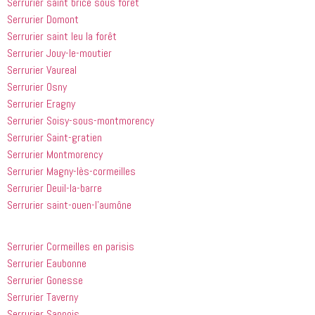
Serrurier saint brice sous forêt
Serrurier Domont
Serrurier saint leu la forêt
Serrurier Jouy-le-moutier
Serrurier Vaureal
Serrurier Osny
Serrurier Eragny
Serrurier Soisy-sous-montmorency
Serrurier Saint-gratien
Serrurier Montmorency
Serrurier Magny-lès-cormeilles
Serrurier Deuil-la-barre
Serrurier saint-ouen-l’aumône
Serrurier Cormeilles en parisis
Serrurier Eaubonne
Serrurier Gonesse
Serrurier Taverny
Serrurier Sannois