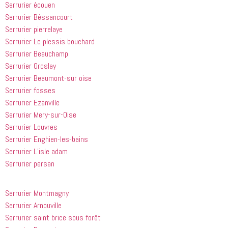
Serrurier écouen
à tout le 
Serrurier Béssancourt
monde...
Serrurier pierrelaye
Serrurier Le plessis bouchard
Serrurier Beauchamp
Serrurier Groslay
Serrurier Beaumont-sur oise
Serrurier fosses
Serrurier Ezanville
Serrurier Mery-sur-Oise
Serrurier Louvres
Serrurier Enghien-les-bains
Serrurier L’isle adam
Serrurier persan
Serrurier Montmagny
Serrurier Arnouville
Serrurier saint brice sous forêt