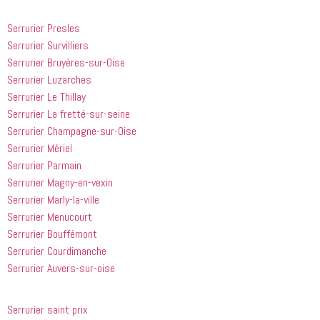
 doivent 
bien les 
à 
suivre en 
choses. Il 
quelqu'un 
Serrurier Presles
valent la 
était 
de régler 
Serrurier Survilliers
peine. Ils 
courtois et 
mes 
Serrurier Bruyères-sur-Oise
ont été 
amical. 
problèmes
incroyablement
Nous 
 en début 
Serrurier Luzarches
 utiles 
serions 
d'après-
Serrurier Le Thillay
lorsqu'il 
ravis qu'il 
midi. C'est 
Serrurier La fretté-sur-seine
s'agissait 
revienne 
incroyable 
Serrurier Champagne-sur-Oise
de ma 
pour nous 
à quel 
Serrurier Mériel
douche 
aider.
point ces 
Serrurier Parmain
bouchée, 
gars sont 
Serrurier Magny-en-vexin
il est sorti 
rapides et 
le même 
efficaces. 
Serrurier Marly-la-ville
jour 
Honnêtement,
Serrurier Menucourt
quelques 
 je n'ai 
Serrurier Bouffémont
heures 
rien à 
Serrurier Courdimanche
après 
redire et 
Serrurier Auvers-sur-oise
avoir 
je 
appelé
recommande
 cette 
Serrurier saint prix
entreprise 