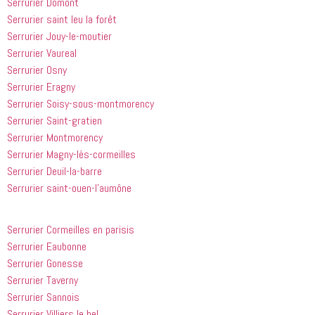
Serrurier Domont
Serrurier saint leu la forêt
Serrurier Jouy-le-moutier
Serrurier Vaureal
Serrurier Osny
Serrurier Eragny
Serrurier Soisy-sous-montmorency
Serrurier Saint-gratien
Serrurier Montmorency
Serrurier Magny-lès-cormeilles
Serrurier Deuil-la-barre
Serrurier saint-ouen-l’aumône
Serrurier Cormeilles en parisis
Serrurier Eaubonne
Serrurier Gonesse
Serrurier Taverny
Serrurier Sannois
Serrurier Villiers le bel