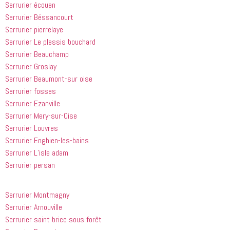
Serrurier écouen
à tout le 
Serrurier Béssancourt
monde...
Serrurier pierrelaye
Serrurier Le plessis bouchard
Serrurier Beauchamp
Serrurier Groslay
Serrurier Beaumont-sur oise
Serrurier fosses
Serrurier Ezanville
Serrurier Mery-sur-Oise
Serrurier Louvres
Serrurier Enghien-les-bains
Serrurier L’isle adam
Serrurier persan
Serrurier Montmagny
Serrurier Arnouville
Serrurier saint brice sous forêt