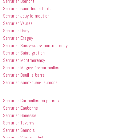
Serrurier Domont
Serrurier saint leu la forêt
Serrurier Jouy-le-moutier
Serrurier Vaureal
Serrurier Osny
Serrurier Eragny
Serrurier Soisy-sous-montmorency
Serrurier Saint-gratien
Serrurier Montmorency
Serrurier Magny-lès-cormeilles
Serrurier Deuil-la-barre
Serrurier saint-ouen-l’aumône
Serrurier Cormeilles en parisis
Serrurier Eaubonne
Serrurier Gonesse
Serrurier Taverny
Serrurier Sannois
Serrurier Villiers le bel