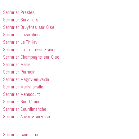
 doivent 
bien les 
à 
suivre en 
choses. Il 
quelqu'un 
Serrurier Presles
valent la 
était 
de régler 
Serrurier Survilliers
peine. Ils 
courtois et 
mes 
Serrurier Bruyères-sur-Oise
ont été 
amical. 
problèmes
incroyablement
Nous 
 en début 
Serrurier Luzarches
 utiles 
serions 
d'après-
Serrurier Le Thillay
lorsqu'il 
ravis qu'il 
midi. C'est 
Serrurier La fretté-sur-seine
s'agissait 
revienne 
incroyable 
Serrurier Champagne-sur-Oise
de ma 
pour nous 
à quel 
Serrurier Mériel
douche 
aider.
point ces 
Serrurier Parmain
bouchée, 
gars sont 
Serrurier Magny-en-vexin
il est sorti 
rapides et 
le même 
efficaces. 
Serrurier Marly-la-ville
jour 
Honnêtement,
Serrurier Menucourt
quelques 
 je n'ai 
Serrurier Bouffémont
heures 
rien à 
Serrurier Courdimanche
après 
redire et 
Serrurier Auvers-sur-oise
avoir 
je 
appelé
recommande
 cette 
Serrurier saint prix
entreprise 