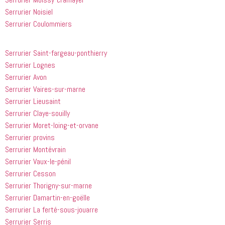
à tout le 
Serrurier Noisiel
monde...
Serrurier Coulommiers
Serrurier Saint-fargeau-ponthierry
Serrurier Lognes
Serrurier Avon
Serrurier Vaires-sur-marne
Serrurier Lieusaint
Serrurier Claye-souilly
Serrurier Moret-loing-et-orvane
Serrurier provins
Serrurier Montévrain
Serrurier Vaux-le-pénil
Serrurier Cesson
Serrurier Thorigny-sur-marne
Serrurier Damartin-en-goëlle
Serrurier La ferté-sous-jouarre
Serrurier Serris