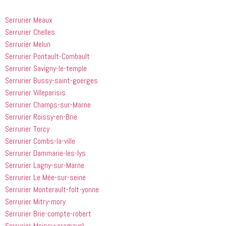
 doivent 
bien les 
à 
suivre en 
choses. Il 
quelqu'un 
Serrurier Meaux
valent la 
était 
de régler 
Serrurier Chelles
peine. Ils 
courtois et 
mes 
Serrurier Melun
ont été 
amical. 
problèmes
incroyablement
Nous 
 en début 
Serrurier Pontault-Combault
 utiles 
serions 
d'après-
Serrurier Savigny-le-temple
lorsqu'il 
ravis qu'il 
midi. C'est 
Serrurier Bussy-saint-goerges
s'agissait 
revienne 
incroyable 
Serrurier Villeparisis
de ma 
pour nous 
à quel 
Serrurier Champs-sur-Marne
douche 
aider.
point ces 
Serrurier Roissy-en-Brie
bouchée, 
gars sont 
Serrurier Torcy
il est sorti 
rapides et 
le même 
efficaces. 
Serrurier Combs-la-ville
jour 
Honnêtement,
Serrurier Dammarie-les-lys
quelques 
 je n'ai 
Serrurier Lagny-sur-Marne
heures 
rien à 
Serrurier Le Mée-sur-seine
après 
redire et 
Serrurier Monterault-folt-yonne
avoir 
je 
Serrurier Mitry-mory
appelé
recommande
Serrurier Brie-compte-robert
 cette 
entreprise 
Serrurier Moissy-cramayel