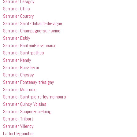
Serrurier Lèsigny
Serrurier Othis
Serrurier Courtry
Serrurier Saint-thibault-de-vigne
Serrurier Champagne-sur-seine
Serrurier Esbly
Serrurier Nanteuil-lès-meaux
Serrurier Saint-pathus
Serrurier Nandy
Serrurier Bois-le-roi
Serrurier Chessy
Serrurier Fontenay-trèsigny
Serrurier Mouroux
Serrurier Saint-pierre-lès-nemours
Serrurier Quincy-Voisins
Serrurier Soupes-sur-loing
Serrurier Trilport
Serrurier Villenoy
La ferté-gaucher