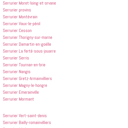
Serrurier Moret-loing-et-orvane
Serrurier provins
Serrurier Montévrain
Serrurier Vaux-le-pénil
Serrurier Cesson
Serrurier Thorigny-sur-marne
Serrurier Damartin-en-goëlle
Serrurier La ferté-sous-jouarre
Serrurier Serris
Serrurier Tournan-en-brie
Serrurier Nangis
Serrurier Gretz-Armainvilliers
Serrurier Magny-le-hongre
Serrurier Emerainville
Serrurier Mormant
Serrurier Vert-saint-denis
Serrurier Bailly-romainvilliers