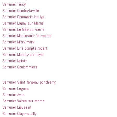
Serrurier Torcy
il est sorti 
rapides et 
le même 
efficaces. 
Serrurier Combs-la-ville
jour 
Honnêtement,
Serrurier Dammarie-les-lys
quelques 
 je n'ai 
Serrurier Lagny-sur-Marne
heures 
rien à 
Serrurier Le Mée-sur-seine
après 
redire et 
Serrurier Monterault-folt-yonne
avoir 
je 
Serrurier Mitry-mory
appelé
recommande
Serrurier Brie-compte-robert
 cette 
entreprise 
Serrurier Moissy-cramayel
à tout le 
Serrurier Noisiel
monde...
Serrurier Coulommiers
Serrurier Saint-fargeau-ponthierry
Serrurier Lognes
Serrurier Avon
Serrurier Vaires-sur-marne
Serrurier Lieusaint
Serrurier Claye-souilly