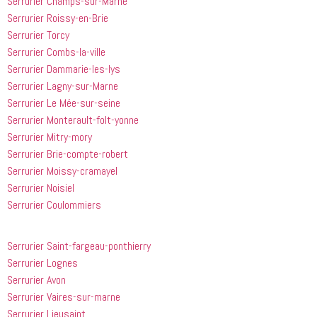
Serrurier Champs-sur-Marne
douche 
aider.
point ces 
Serrurier Roissy-en-Brie
bouchée, 
gars sont 
Serrurier Torcy
il est sorti 
rapides et 
le même 
efficaces. 
Serrurier Combs-la-ville
jour 
Honnêtement,
Serrurier Dammarie-les-lys
quelques 
 je n'ai 
Serrurier Lagny-sur-Marne
heures 
rien à 
Serrurier Le Mée-sur-seine
après 
redire et 
Serrurier Monterault-folt-yonne
avoir 
je 
Serrurier Mitry-mory
appelé
recommande
Serrurier Brie-compte-robert
 cette 
entreprise 
Serrurier Moissy-cramayel
à tout le 
Serrurier Noisiel
monde...
Serrurier Coulommiers
Serrurier Saint-fargeau-ponthierry
Serrurier Lognes
Serrurier Avon
Serrurier Vaires-sur-marne
Serrurier Lieusaint