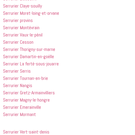
Serrurier Claye-souilly
Serrurier Moret-loing-et-orvane
Serrurier provins
Serrurier Montévrain
Serrurier Vaux-le-pénil
Serrurier Cesson
Serrurier Thorigny-sur-marne
Serrurier Damartin-en-goëlle
Serrurier La ferté-sous-jouarre
Serrurier Serris
Serrurier Tournan-en-brie
Serrurier Nangis
Serrurier Gretz-Armainvilliers
Serrurier Magny-le-hongre
Serrurier Emerainville
Serrurier Mormant
Serrurier Vert-saint-denis