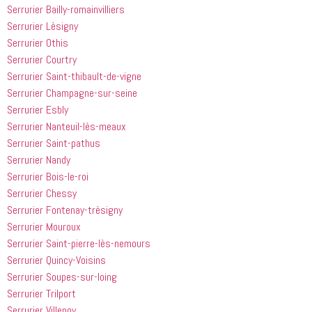
Serrurier Bailly-romainvilliers
Serrurier Lèsigny
Serrurier Othis
Serrurier Courtry
Serrurier Saint-thibault-de-vigne
Serrurier Champagne-sur-seine
Serrurier Esbly
Serrurier Nanteuil-lès-meaux
Serrurier Saint-pathus
Serrurier Nandy
Serrurier Bois-le-roi
Serrurier Chessy
Serrurier Fontenay-trèsigny
Serrurier Mouroux
Serrurier Saint-pierre-lès-nemours
Serrurier Quincy-Voisins
Serrurier Soupes-sur-loing
Serrurier Trilport
Serrurier Villenoy