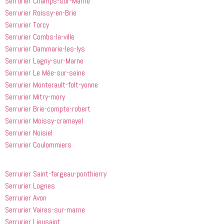
Serrurier Champs-sur-Marne
douche 
aider.
point ces 
Serrurier Roissy-en-Brie
bouchée, 
gars sont 
Serrurier Torcy
il est sorti 
rapides et 
le même 
efficaces. 
Serrurier Combs-la-ville
jour 
Honnêtement,
Serrurier Dammarie-les-lys
quelques 
 je n'ai 
Serrurier Lagny-sur-Marne
heures 
rien à 
Serrurier Le Mée-sur-seine
après 
redire et 
Serrurier Monterault-folt-yonne
avoir 
je 
Serrurier Mitry-mory
appelé
recommande
Serrurier Brie-compte-robert
 cette 
entreprise 
Serrurier Moissy-cramayel
à tout le 
Serrurier Noisiel
monde...
Serrurier Coulommiers
Serrurier Saint-fargeau-ponthierry
Serrurier Lognes
Serrurier Avon
Serrurier Vaires-sur-marne
Serrurier Lieusaint