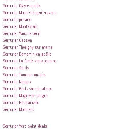
Serrurier Claye-souilly
Serrurier Moret-loing-et-orvane
Serrurier provins
Serrurier Montévrain
Serrurier Vaux-le-pénil
Serrurier Cesson
Serrurier Thorigny-sur-marne
Serrurier Damartin-en-goëlle
Serrurier La ferté-sous-jouarre
Serrurier Serris
Serrurier Tournan-en-brie
Serrurier Nangis
Serrurier Gretz-Armainvilliers
Serrurier Magny-le-hongre
Serrurier Emerainville
Serrurier Mormant
Serrurier Vert-saint-denis