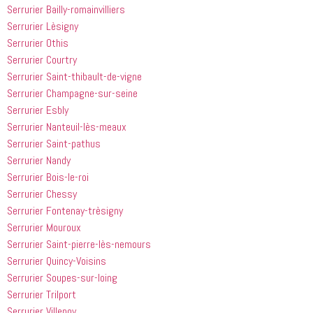
Serrurier Bailly-romainvilliers
Serrurier Lèsigny
Serrurier Othis
Serrurier Courtry
Serrurier Saint-thibault-de-vigne
Serrurier Champagne-sur-seine
Serrurier Esbly
Serrurier Nanteuil-lès-meaux
Serrurier Saint-pathus
Serrurier Nandy
Serrurier Bois-le-roi
Serrurier Chessy
Serrurier Fontenay-trèsigny
Serrurier Mouroux
Serrurier Saint-pierre-lès-nemours
Serrurier Quincy-Voisins
Serrurier Soupes-sur-loing
Serrurier Trilport
Serrurier Villenoy