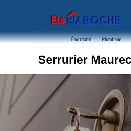
Électricité
Plomberie
Serrurier Maureco