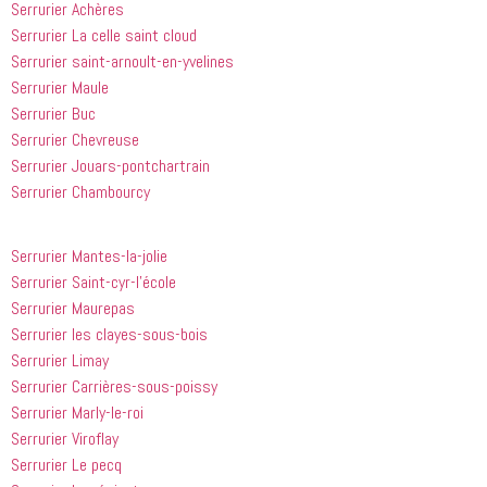
à tout le 
Serrurier Achères
monde...
Serrurier La celle saint cloud
Serrurier saint-arnoult-en-yvelines
Serrurier Maule
Serrurier Buc
Serrurier Chevreuse
Serrurier Jouars-pontchartrain
Serrurier Chambourcy
Serrurier Mantes-la-jolie
Serrurier Saint-cyr-l’école
Serrurier Maurepas
Serrurier les clayes-sous-bois
Serrurier Limay
Serrurier Carrières-sous-poissy
Serrurier Marly-le-roi
Serrurier Viroflay
Serrurier Le pecq