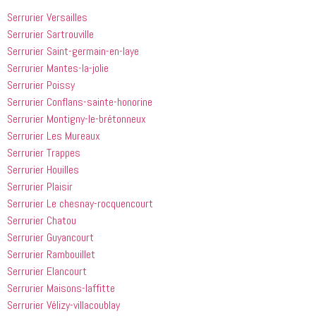
suivre en 
choses. Il 
quelqu'un 
Serrurier Versailles
valent la 
était 
de régler 
Serrurier Sartrouville
peine. Ils 
courtois et 
mes 
Serrurier Saint-germain-en-laye
ont été 
amical. 
problèmes
incroyablement
Nous 
 en début 
Serrurier Mantes-la-jolie
 utiles 
serions 
d'après-
Serrurier Poissy
lorsqu'il 
ravis qu'il 
midi. C'est 
Serrurier Conflans-sainte-honorine
s'agissait 
revienne 
incroyable 
Serrurier Montigny-le-brétonneux
de ma 
pour nous 
à quel 
Serrurier Les Mureaux
douche 
aider.
point ces 
Serrurier Trappes
bouchée, 
gars sont 
Serrurier Houilles
il est sorti 
rapides et 
le même 
efficaces. 
Serrurier Plaisir
jour 
Honnêtement,
Serrurier Le chesnay-rocquencourt
quelques 
 je n'ai 
Serrurier Chatou
heures 
rien à 
Serrurier Guyancourt
après 
redire et 
Serrurier Rambouillet
avoir 
je 
Serrurier Elancourt
appelé
recommande
Serrurier Maisons-laffitte
 cette 
entreprise 
Serrurier Vélizy-villacoublay