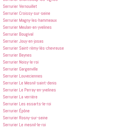
Serrurier Vernouillet
Serrurier Croissy-sur-seine
Serrurier Magny-les-hammeaux
Serrurier Meulan-en-yvelines
Serrurier Bougival
Serrurier Jouy-en-josas
Serrurier Saint-rèmy-lès-chevreuse
Serrurier Beynes
Serrurier Noisy-le-roi
Serrurier Gargenville
Serrurier Louveciennes
Serrurier Le Mesnil-saint-denis
Serrurier Le Perray-en-yvelines
Serrurier La verrière
Serrurier Les essarts-le-roi
Serrurier Épône
Serrurier Rosny-sur-seine
Serrurier Le mesnil-le-roi