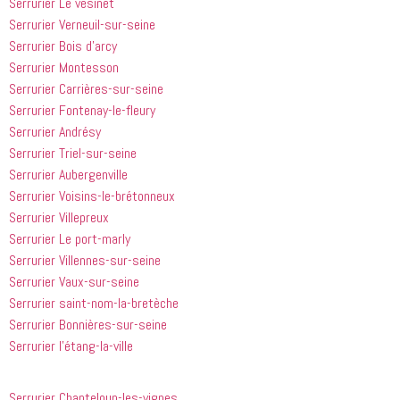
Serrurier Le vésinet
Serrurier Verneuil-sur-seine
Serrurier Bois d’arcy
Serrurier Montesson
Serrurier Carrières-sur-seine
Serrurier Fontenay-le-fleury
Serrurier Andrésy
Serrurier Triel-sur-seine
Serrurier Aubergenville
Serrurier Voisins-le-brétonneux
Serrurier Villepreux
Serrurier Le port-marly
Serrurier Villennes-sur-seine
Serrurier Vaux-sur-seine
Serrurier saint-nom-la-bretèche
Serrurier Bonnières-sur-seine
Serrurier l’étang-la-ville
Serrurier Chanteloup-les-vignes