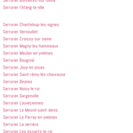
Serrurier Bonnières-sur-seine
Serrurier l’étang-la-ville
Serrurier Chanteloup-les-vignes
Serrurier Vernouillet
Serrurier Croissy-sur-seine
Serrurier Magny-les-hammeaux
Serrurier Meulan-en-yvelines
Serrurier Bougival
Serrurier Jouy-en-josas
Serrurier Saint-rèmy-lès-chevreuse
Serrurier Beynes
Serrurier Noisy-le-roi
Serrurier Gargenville
Serrurier Louveciennes
Serrurier Le Mesnil-saint-denis
Serrurier Le Perray-en-yvelines
Serrurier La verrière
Serrurier Les essarts-le-roi