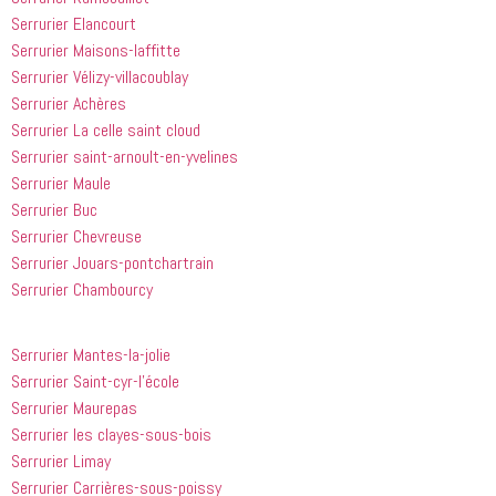
avoir 
je 
Serrurier Elancourt
appelé
recommande
Serrurier Maisons-laffitte
 cette 
entreprise 
Serrurier Vélizy-villacoublay
à tout le 
Serrurier Achères
monde...
Serrurier La celle saint cloud
Serrurier saint-arnoult-en-yvelines
Serrurier Maule
Serrurier Buc
Serrurier Chevreuse
Serrurier Jouars-pontchartrain
Serrurier Chambourcy
Serrurier Mantes-la-jolie
Serrurier Saint-cyr-l’école
Serrurier Maurepas
Serrurier les clayes-sous-bois
Serrurier Limay
Serrurier Carrières-sous-poissy