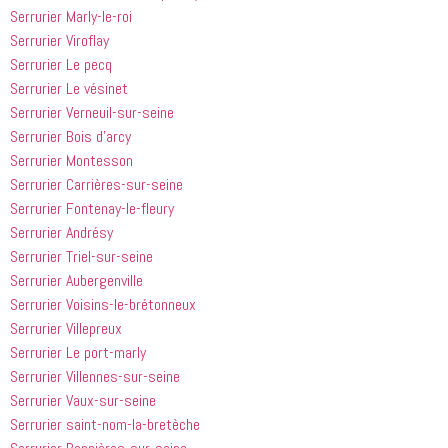
Serrurier Marly-le-roi
Serrurier Viroflay
Serrurier Le pecq
Serrurier Le vésinet
Serrurier Verneuil-sur-seine
Serrurier Bois d’arcy
Serrurier Montesson
Serrurier Carrières-sur-seine
Serrurier Fontenay-le-fleury
Serrurier Andrésy
Serrurier Triel-sur-seine
Serrurier Aubergenville
Serrurier Voisins-le-brétonneux
Serrurier Villepreux
Serrurier Le port-marly
Serrurier Villennes-sur-seine
Serrurier Vaux-sur-seine
Serrurier saint-nom-la-bretèche