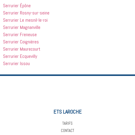
Serrurier Épône
Serrurier Rosny-sur-seine
Serrurier Le mesnil-le-roi
Serrurier Magnanville
Serrurier Freneuse
Serrurier Coignières
Serrurier Maurecourt
Serrurier Ecquevilly
Serrurier Issou
ETS LAROCHE
TARIFS
CONTACT