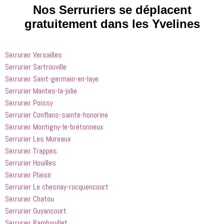
processus 
compétent
le matin et 
Nos Serruriers se déplacent
que les 
 et 
j'ai 
gratuitement dans les Yvelines
entreprises
expliquait 
demandé 
 doivent 
bien les 
à 
suivre en 
choses. Il 
quelqu'un 
Serrurier Versailles
valent la 
était 
de régler 
Serrurier Sartrouville
peine. Ils 
courtois et 
mes 
Serrurier Saint-germain-en-laye
ont été 
amical. 
problèmes
incroyablement
Nous 
 en début 
Serrurier Mantes-la-jolie
 utiles 
serions 
d'après-
Serrurier Poissy
lorsqu'il 
ravis qu'il 
midi. C'est 
Serrurier Conflans-sainte-honorine
s'agissait 
revienne 
incroyable 
Serrurier Montigny-le-brétonneux
de ma 
pour nous 
à quel 
Serrurier Les Mureaux
douche 
aider.
point ces 
Serrurier Trappes
bouchée, 
gars sont 
Serrurier Houilles
il est sorti 
rapides et 
le même 
efficaces. 
Serrurier Plaisir
jour 
Honnêtement,
Serrurier Le chesnay-rocquencourt
quelques 
 je n'ai 
Serrurier Chatou
heures 
rien à 
Serrurier Guyancourt
après 
redire et 
Serrurier Rambouillet