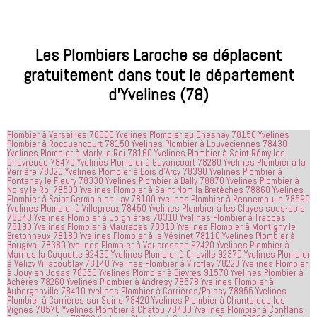
comme lui 
que nous 
choix. Je 
qui font 
avions. Il 
les ai 
que les 
était très 
contactés 
processus 
compétent
le matin et 
Les Plombiers Laroche se déplacent
que les 
 et 
j'ai 
gratuitement dans tout le département
entreprises
expliquait 
demandé 
d’Yvelines (78)
 doivent 
bien les 
à 
suivre en 
choses. Il 
quelqu'un 
valent la 
était 
de régler 
Plombier à Versailles 78000 Yvelines
Plombier au Chesnay 78150 Yvelines
peine. Ils 
courtois et 
mes 
Plombier à Rocquencourt 78150 Yvelines
Plombier à Louveciennes 78430
ont été 
amical. 
problèmes
Yvelines
Plombier à Marly le Roi 78160 Yvelines
Plombier à Saint Rémy les
Chevreuse 78470 Yvelines
Plombier à Guyancourt 78280 Yvelines
Plombier à la
incroyablement
Nous 
 en début 
Verrière 78320 Yvelines
Plombier à Bois d’Arcy 78390 Yvelines
Plombier à
Fontenay le Fleury 78330 Yvelines
Plombier à Bally 78870 Yvelines
Plombier à
 utiles 
serions 
d'après-
Noisy le Roi 78590 Yvelines
Plombier à Saint Nom la Bretèches 78860 Yvelines
lorsqu'il 
ravis qu'il 
midi. C'est 
Plombier à Saint Germain en Lay 78100 Yvelines
Plombier à Rennemoulin 78590
Yvelines
Plombier à Villepreux 78450 Yvelines
Plombier à les Clayes sous-bois
s'agissait 
revienne 
incroyable 
78340 Yvelines
Plombier à Coignières 78310 Yvelines
Plombier à Trappes
de ma 
pour nous 
à quel 
78190 Yvelines
Plombier à Maurepas 78310 Yvelines
Plombier à Montigny le
Bretonneux 78180 Yvelines
Plombier à le Vésinet 78110 Yvelines
Plombier à
douche 
aider.
point ces 
Bougival 78380 Yvelines
Plombier à Vaucresson 92420 Yvelines
Plombier à
Marnes la Coquette 92430 Yvelines
Plombier à Chaville 92370 Yvelines
Plombier
bouchée, 
gars sont 
à Vélizy Villacoublay 78140 Yvelines
Plombier à Viroflay 78220 Yvelines
Plombier
il est sorti 
rapides et 
à Jouy en Josas 78350 Yvelines
Plombier à Bievres 91570 Yvelines
Plombier à
Achères 78260 Yvelines
Plombier à Andresy 78578 Yvelines
Plombier à
le même 
efficaces. 
Aubergenville 78410 Yvelines
Plombier à Carrières/Poissy 78955 Yvelines
Plombier à Carrières sur Seine 78420 Yvelines
jour 
Plombier à Chanteloup les
Honnêtement,
Vignes 78570 Yvelines
Plombier à Chatou 78400 Yvelines
Plombier à Conflans
quelques 
 je n'ai 