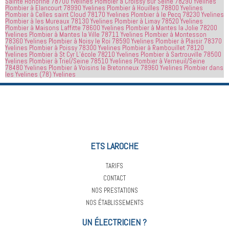
Sainte Honorine 78700 Yvelines
Plombier à Croissy sur Seine 78290 Yvelines
Plombier à Elancourt 78990 Yvelines
Plombier à Houilles 78800 Yvelines
heures 
rien à 
Plombier à Celles saint Cloud 78170 Yvelines
Plombier à le Pecq 78230 Yvelines
après 
redire et 
Plombier à les Mureaux 78130 Yvelines
Plombier à Limay 78520 Yvelines
Plombier à Maisons Laffitte 78600 Yvelines
Plombier à Mantes la Jolie 78200
avoir 
je 
Yvelines
Plombier à Mantes la Ville 78711 Yvelines
Plombier à Montesson
78360 Yvelines
Plombier à Noisy le Roi 78590 Yvelines
Plombier à Plaisir 78370
appelé
recommande
Yvelines
Plombier à Poissy 78300 Yvelines
Plombier à Rambouillet 78120
 cette 
Yvelines
Plombier à St Cyr L’école 78210 Yvelines
Plombier à Sartrouville 78500
Yvelines
Plombier à Triel/Seine 78510 Yvelines
Plombier à Verneuil/Seine
entreprise 
78480 Yvelines
Plombier à Voisins le Bretonneux 78960 Yvelines
Plombier dans
à tout le 
les Yvelines (78) Yvelines
monde...
ETS LAROCHE
TARIFS
CONTACT
NOS PRESTATIONS
NOS ÉTABLISSEMENTS
UN ÉLECTRICIEN ?