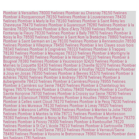
suivre en 
choses. Il 
quelqu'un 
valent la 
était 
de régler 
Plombier à Versailles 78000 Yvelines
Plombier au Chesnay 78150 Yvelines
peine. Ils 
courtois et 
mes 
Plombier à Rocquencourt 78150 Yvelines
Plombier à Louveciennes 78430
ont été 
amical. 
problèmes
Yvelines
Plombier à Marly le Roi 78160 Yvelines
Plombier à Saint Rémy les
Chevreuse 78470 Yvelines
Plombier à Guyancourt 78280 Yvelines
Plombier à la
incroyablement
Nous 
 en début 
Verrière 78320 Yvelines
Plombier à Bois d’Arcy 78390 Yvelines
Plombier à
Fontenay le Fleury 78330 Yvelines
Plombier à Bally 78870 Yvelines
Plombier à
 utiles 
serions 
d'après-
Noisy le Roi 78590 Yvelines
Plombier à Saint Nom la Bretèches 78860 Yvelines
lorsqu'il 
ravis qu'il 
midi. C'est 
Plombier à Saint Germain en Lay 78100 Yvelines
Plombier à Rennemoulin 78590
Yvelines
Plombier à Villepreux 78450 Yvelines
Plombier à les Clayes sous-bois
s'agissait 
revienne 
incroyable 
78340 Yvelines
Plombier à Coignières 78310 Yvelines
Plombier à Trappes
de ma 
pour nous 
à quel 
78190 Yvelines
Plombier à Maurepas 78310 Yvelines
Plombier à Montigny le
Bretonneux 78180 Yvelines
Plombier à le Vésinet 78110 Yvelines
Plombier à
douche 
aider.
point ces 
Bougival 78380 Yvelines
Plombier à Vaucresson 92420 Yvelines
Plombier à
Marnes la Coquette 92430 Yvelines
Plombier à Chaville 92370 Yvelines
Plombier
bouchée, 
gars sont 
à Vélizy Villacoublay 78140 Yvelines
Plombier à Viroflay 78220 Yvelines
Plombier
il est sorti 
rapides et 
à Jouy en Josas 78350 Yvelines
Plombier à Bievres 91570 Yvelines
Plombier à
Achères 78260 Yvelines
Plombier à Andresy 78578 Yvelines
Plombier à
le même 
efficaces. 
Aubergenville 78410 Yvelines
Plombier à Carrières/Poissy 78955 Yvelines
Plombier à Carrières sur Seine 78420 Yvelines
jour 
Plombier à Chanteloup les
Honnêtement,
Vignes 78570 Yvelines
Plombier à Chatou 78400 Yvelines
Plombier à Conflans
quelques 
 je n'ai 
Sainte Honorine 78700 Yvelines
Plombier à Croissy sur Seine 78290 Yvelines
Plombier à Elancourt 78990 Yvelines
Plombier à Houilles 78800 Yvelines
heures 
rien à 
Plombier à Celles saint Cloud 78170 Yvelines
Plombier à le Pecq 78230 Yvelines
après 
redire et 
Plombier à les Mureaux 78130 Yvelines
Plombier à Limay 78520 Yvelines
Plombier à Maisons Laffitte 78600 Yvelines
Plombier à Mantes la Jolie 78200
avoir 
je 
Yvelines
Plombier à Mantes la Ville 78711 Yvelines
Plombier à Montesson
78360 Yvelines
Plombier à Noisy le Roi 78590 Yvelines
Plombier à Plaisir 78370
appelé
recommande
Yvelines
Plombier à Poissy 78300 Yvelines
Plombier à Rambouillet 78120
 cette 
Yvelines
Plombier à St Cyr L’école 78210 Yvelines
Plombier à Sartrouville 78500
Yvelines
Plombier à Triel/Seine 78510 Yvelines
Plombier à Verneuil/Seine
entreprise 
78480 Yvelines
Plombier à Voisins le Bretonneux 78960 Yvelines
Plombier dans
à tout le 
les Yvelines (78) Yvelines