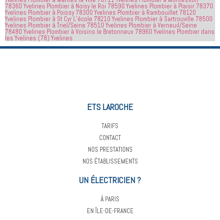
78360 Yvelines
Plombier à Noisy le Roi 78590 Yvelines
Plombier à Plaisir 78370
appelé
recommande
Yvelines
Plombier à Poissy 78300 Yvelines
Plombier à Rambouillet 78120
 cette 
Yvelines
Plombier à St Cyr L’école 78210 Yvelines
Plombier à Sartrouville 78500
Yvelines
Plombier à Triel/Seine 78510 Yvelines
Plombier à Verneuil/Seine
entreprise 
78480 Yvelines
Plombier à Voisins le Bretonneux 78960 Yvelines
Plombier dans
à tout le 
les Yvelines (78) Yvelines
monde...
ETS LAROCHE
TARIFS
CONTACT
NOS PRESTATIONS
NOS ÉTABLISSEMENTS
UN ÉLECTRICIEN ?
À PARIS
EN ÎLE-DE-FRANCE