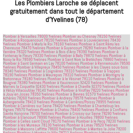
processus 
compétent
le matin et 
Les Plombiers Laroche se déplacent
que les 
 et 
j'ai 
gratuitement dans tout le département
entreprises
expliquait 
demandé 
d’Yvelines (78)
 doivent 
bien les 
à 
suivre en 
choses. Il 
quelqu'un 
valent la 
était 
de régler 
Plombier à Versailles 78000 Yvelines
Plombier au Chesnay 78150 Yvelines
peine. Ils 
courtois et 
mes 
Plombier à Rocquencourt 78150 Yvelines
Plombier à Louveciennes 78430
ont été 
amical. 
problèmes
Yvelines
Plombier à Marly le Roi 78160 Yvelines
Plombier à Saint Rémy les
Chevreuse 78470 Yvelines
Plombier à Guyancourt 78280 Yvelines
Plombier à la
incroyablement
Nous 
 en début 
Verrière 78320 Yvelines
Plombier à Bois d’Arcy 78390 Yvelines
Plombier à
Fontenay le Fleury 78330 Yvelines
Plombier à Bally 78870 Yvelines
Plombier à
 utiles 
serions 
d'après-
Noisy le Roi 78590 Yvelines
Plombier à Saint Nom la Bretèches 78860 Yvelines
lorsqu'il 
ravis qu'il 
midi. C'est 
Plombier à Saint Germain en Lay 78100 Yvelines
Plombier à Rennemoulin 78590
Yvelines
Plombier à Villepreux 78450 Yvelines
Plombier à les Clayes sous-bois
s'agissait 
revienne 
incroyable 
78340 Yvelines
Plombier à Coignières 78310 Yvelines
Plombier à Trappes
de ma 
pour nous 
à quel 
78190 Yvelines
Plombier à Maurepas 78310 Yvelines
Plombier à Montigny le
Bretonneux 78180 Yvelines
Plombier à le Vésinet 78110 Yvelines
Plombier à
douche 
aider.
point ces 
Bougival 78380 Yvelines
Plombier à Vaucresson 92420 Yvelines
Plombier à
Marnes la Coquette 92430 Yvelines
Plombier à Chaville 92370 Yvelines
Plombier
bouchée, 
gars sont 
à Vélizy Villacoublay 78140 Yvelines
Plombier à Viroflay 78220 Yvelines
Plombier
il est sorti 
rapides et 
à Jouy en Josas 78350 Yvelines
Plombier à Bievres 91570 Yvelines
Plombier à
Achères 78260 Yvelines
Plombier à Andresy 78578 Yvelines
Plombier à
le même 
efficaces. 
Aubergenville 78410 Yvelines
Plombier à Carrières/Poissy 78955 Yvelines
Plombier à Carrières sur Seine 78420 Yvelines
jour 
Plombier à Chanteloup les
Honnêtement,
Vignes 78570 Yvelines
Plombier à Chatou 78400 Yvelines
Plombier à Conflans
quelques 
 je n'ai 
Sainte Honorine 78700 Yvelines
Plombier à Croissy sur Seine 78290 Yvelines
Plombier à Elancourt 78990 Yvelines
Plombier à Houilles 78800 Yvelines
heures 
rien à 
Plombier à Celles saint Cloud 78170 Yvelines
Plombier à le Pecq 78230 Yvelines
après 
redire et 
Plombier à les Mureaux 78130 Yvelines
Plombier à Limay 78520 Yvelines
Plombier à Maisons Laffitte 78600 Yvelines
Plombier à Mantes la Jolie 78200
avoir 
je 
Yvelines
Plombier à Mantes la Ville 78711 Yvelines
Plombier à Montesson