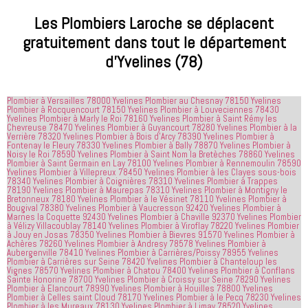
que les 
était très 
contactés 
processus 
compétent
le matin et 
Les Plombiers Laroche se déplacent
que les 
 et 
j'ai 
gratuitement dans tout le département
entreprises
expliquait 
demandé 
d’Yvelines (78)
 doivent 
bien les 
à 
suivre en 
choses. Il 
quelqu'un 
valent la 
était 
de régler 
Plombier à Versailles 78000 Yvelines
Plombier au Chesnay 78150 Yvelines
peine. Ils 
courtois et 
mes 
Plombier à Rocquencourt 78150 Yvelines
Plombier à Louveciennes 78430
ont été 
amical. 
problèmes
Yvelines
Plombier à Marly le Roi 78160 Yvelines
Plombier à Saint Rémy les
Chevreuse 78470 Yvelines
Plombier à Guyancourt 78280 Yvelines
Plombier à la
incroyablement
Nous 
 en début 
Verrière 78320 Yvelines
Plombier à Bois d’Arcy 78390 Yvelines
Plombier à
Fontenay le Fleury 78330 Yvelines
Plombier à Bally 78870 Yvelines
Plombier à
 utiles 
serions 
d'après-
Noisy le Roi 78590 Yvelines
Plombier à Saint Nom la Bretèches 78860 Yvelines
lorsqu'il 
ravis qu'il 
midi. C'est 
Plombier à Saint Germain en Lay 78100 Yvelines
Plombier à Rennemoulin 78590
Yvelines
Plombier à Villepreux 78450 Yvelines
Plombier à les Clayes sous-bois
s'agissait 
revienne 
incroyable 
78340 Yvelines
Plombier à Coignières 78310 Yvelines
Plombier à Trappes
de ma 
pour nous 
à quel 
78190 Yvelines
Plombier à Maurepas 78310 Yvelines
Plombier à Montigny le
Bretonneux 78180 Yvelines
Plombier à le Vésinet 78110 Yvelines
Plombier à
douche 
aider.
point ces 
Bougival 78380 Yvelines
Plombier à Vaucresson 92420 Yvelines
Plombier à
Marnes la Coquette 92430 Yvelines
Plombier à Chaville 92370 Yvelines
Plombier
bouchée, 
gars sont 
à Vélizy Villacoublay 78140 Yvelines
Plombier à Viroflay 78220 Yvelines
Plombier
il est sorti 
rapides et 
à Jouy en Josas 78350 Yvelines
Plombier à Bievres 91570 Yvelines
Plombier à
Achères 78260 Yvelines
Plombier à Andresy 78578 Yvelines
Plombier à
le même 
efficaces. 
Aubergenville 78410 Yvelines
Plombier à Carrières/Poissy 78955 Yvelines
Plombier à Carrières sur Seine 78420 Yvelines
jour 
Plombier à Chanteloup les
Honnêtement,
Vignes 78570 Yvelines
Plombier à Chatou 78400 Yvelines
Plombier à Conflans
quelques 
 je n'ai 
Sainte Honorine 78700 Yvelines
Plombier à Croissy sur Seine 78290 Yvelines
Plombier à Elancourt 78990 Yvelines
Plombier à Houilles 78800 Yvelines
heures 
rien à 
Plombier à Celles saint Cloud 78170 Yvelines
Plombier à le Pecq 78230 Yvelines
après 
redire et 
Plombier à les Mureaux 78130 Yvelines
Plombier à Limay 78520 Yvelines