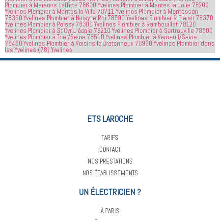
Plombier à Maisons Laffitte 78600 Yvelines
Plombier à Mantes la Jolie 78200
avoir 
je 
Yvelines
Plombier à Mantes la Ville 78711 Yvelines
Plombier à Montesson
78360 Yvelines
Plombier à Noisy le Roi 78590 Yvelines
Plombier à Plaisir 78370
appelé
recommande
Yvelines
Plombier à Poissy 78300 Yvelines
Plombier à Rambouillet 78120
 cette 
Yvelines
Plombier à St Cyr L’école 78210 Yvelines
Plombier à Sartrouville 78500
Yvelines
Plombier à Triel/Seine 78510 Yvelines
Plombier à Verneuil/Seine
entreprise 
78480 Yvelines
Plombier à Voisins le Bretonneux 78960 Yvelines
Plombier dans
à tout le 
les Yvelines (78) Yvelines
monde...
ETS LAROCHE
TARIFS
CONTACT
NOS PRESTATIONS
NOS ÉTABLISSEMENTS
UN ÉLECTRICIEN ?
À PARIS