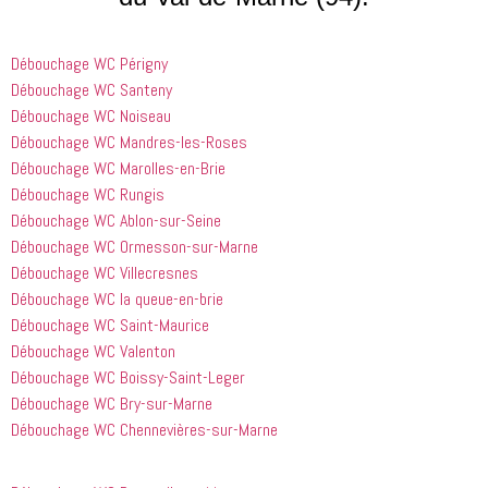
suivre en 
choses. Il 
quelqu'un 
valent la 
était 
de régler 
Débouchage WC Périgny
peine. Ils 
courtois et 
mes 
ont été 
amical. 
problèmes
Débouchage WC Santeny
incroyablement
Nous 
 en début 
Débouchage WC Noiseau
 utiles 
serions 
d'après-
Débouchage WC Mandres-les-Roses
lorsqu'il 
ravis qu'il 
midi. C'est 
Débouchage WC Marolles-en-Brie
s'agissait 
revienne 
incroyable 
Débouchage WC Rungis
de ma 
pour nous 
à quel 
Débouchage WC Ablon-sur-Seine
douche 
aider.
point ces 
Débouchage WC Ormesson-sur-Marne
bouchée, 
gars sont 
il est sorti 
rapides et 
Débouchage WC Villecresnes
le même 
efficaces. 
Débouchage WC la queue-en-brie
jour 
Honnêtement,
Débouchage WC Saint-Maurice
quelques 
 je n'ai 
Débouchage WC Valenton
heures 
rien à 
Débouchage WC Boissy-Saint-Leger
après 
redire et 
Débouchage WC Bry-sur-Marne
avoir 
je 
Débouchage WC Chennevières-sur-Marne
appelé
recommande
 cette 
entreprise 