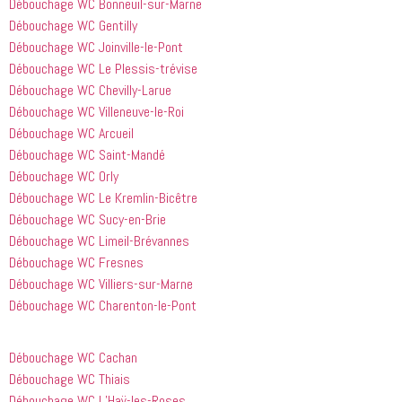
Débouchage WC Bonneuil-sur-Marne
à tout le 
Débouchage WC Gentilly
monde...
Débouchage WC Joinville-le-Pont
Débouchage WC Le Plessis-trévise
Débouchage WC Chevilly-Larue
Débouchage WC Villeneuve-le-Roi
Débouchage WC Arcueil
Débouchage WC Saint-Mandé
Débouchage WC Orly
Débouchage WC Le Kremlin-Bicêtre
Débouchage WC Sucy-en-Brie
Débouchage WC Limeil-Brévannes
Débouchage WC Fresnes
Débouchage WC Villiers-sur-Marne
Débouchage WC Charenton-le-Pont
Débouchage WC Cachan
Débouchage WC Thiais
Débouchage WC L’Haÿ-les-Roses