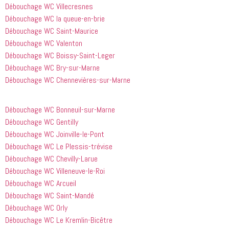
il est sorti 
rapides et 
Débouchage WC Villecresnes
le même 
efficaces. 
Débouchage WC la queue-en-brie
jour 
Honnêtement,
Débouchage WC Saint-Maurice
quelques 
 je n'ai 
Débouchage WC Valenton
heures 
rien à 
Débouchage WC Boissy-Saint-Leger
après 
redire et 
Débouchage WC Bry-sur-Marne
avoir 
je 
Débouchage WC Chennevières-sur-Marne
appelé
recommande
 cette 
entreprise 
Débouchage WC Bonneuil-sur-Marne
à tout le 
Débouchage WC Gentilly
monde...
Débouchage WC Joinville-le-Pont
Débouchage WC Le Plessis-trévise
Débouchage WC Chevilly-Larue
Débouchage WC Villeneuve-le-Roi
Débouchage WC Arcueil
Débouchage WC Saint-Mandé
Débouchage WC Orly
Débouchage WC Le Kremlin-Bicêtre