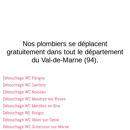
Ce sont 
quelques 
de plus 
vraiment 
problèmes
que j'ai 
des gens 
 mineurs 
fait le bon 
comme lui 
que nous 
choix. Je 
qui font 
avions. Il 
les ai 
que les 
était très 
contactés 
processus 
compétent
le matin et 
Nos plombiers se déplacent
que les 
 et 
j'ai 
gratuitement dans tout le département
entreprises
expliquait 
demandé 
du Val-de-Marne (94).
 doivent 
bien les 
à 
suivre en 
choses. Il 
quelqu'un 
valent la 
était 
de régler 
Débouchage WC Périgny
peine. Ils 
courtois et 
mes 
ont été 
amical. 
problèmes
Débouchage WC Santeny
incroyablement
Nous 
 en début 
Débouchage WC Noiseau
 utiles 
serions 
d'après-
Débouchage WC Mandres-les-Roses
lorsqu'il 
ravis qu'il 
midi. C'est 
Débouchage WC Marolles-en-Brie
s'agissait 
revienne 
incroyable 
Débouchage WC Rungis
de ma 
pour nous 
à quel 
Débouchage WC Ablon-sur-Seine
douche 
aider.
point ces 
Débouchage WC Ormesson-sur-Marne
bouchée, 
gars sont 