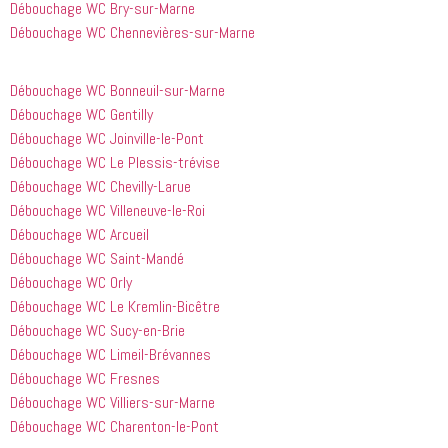
Débouchage WC Bry-sur-Marne
avoir 
je 
Débouchage WC Chennevières-sur-Marne
appelé
recommande
 cette 
entreprise 
Débouchage WC Bonneuil-sur-Marne
à tout le 
Débouchage WC Gentilly
monde...
Débouchage WC Joinville-le-Pont
Débouchage WC Le Plessis-trévise
Débouchage WC Chevilly-Larue
Débouchage WC Villeneuve-le-Roi
Débouchage WC Arcueil
Débouchage WC Saint-Mandé
Débouchage WC Orly
Débouchage WC Le Kremlin-Bicêtre
Débouchage WC Sucy-en-Brie
Débouchage WC Limeil-Brévannes
Débouchage WC Fresnes
Débouchage WC Villiers-sur-Marne
Débouchage WC Charenton-le-Pont