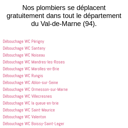
processus 
compétent
le matin et 
Nos plombiers se déplacent
que les 
 et 
j'ai 
gratuitement dans tout le département
entreprises
expliquait 
demandé 
du Val-de-Marne (94).
 doivent 
bien les 
à 
suivre en 
choses. Il 
quelqu'un 
valent la 
était 
de régler 
Débouchage WC Périgny
peine. Ils 
courtois et 
mes 
ont été 
amical. 
problèmes
Débouchage WC Santeny
incroyablement
Nous 
 en début 
Débouchage WC Noiseau
 utiles 
serions 
d'après-
Débouchage WC Mandres-les-Roses
lorsqu'il 
ravis qu'il 
midi. C'est 
Débouchage WC Marolles-en-Brie
s'agissait 
revienne 
incroyable 
Débouchage WC Rungis
de ma 
pour nous 
à quel 
Débouchage WC Ablon-sur-Seine
douche 
aider.
point ces 
Débouchage WC Ormesson-sur-Marne
bouchée, 
gars sont 
il est sorti 
rapides et 
Débouchage WC Villecresnes
le même 
efficaces. 
Débouchage WC la queue-en-brie
jour 
Honnêtement,
Débouchage WC Saint-Maurice
quelques 
 je n'ai 
Débouchage WC Valenton
heures 
rien à 
Débouchage WC Boissy-Saint-Leger
après 
redire et 