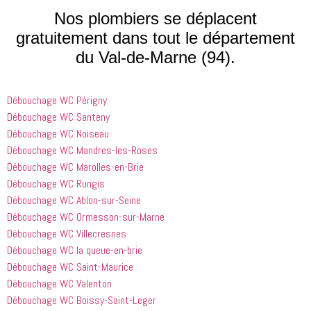
processus 
compétent
le matin et 
Nos plombiers se déplacent
que les 
 et 
j'ai 
gratuitement dans tout le département
entreprises
expliquait 
demandé 
du Val-de-Marne (94).
 doivent 
bien les 
à 
suivre en 
choses. Il 
quelqu'un 
valent la 
était 
de régler 
Débouchage WC Périgny
peine. Ils 
courtois et 
mes 
ont été 
amical. 
problèmes
Débouchage WC Santeny
incroyablement
Nous 
 en début 
Débouchage WC Noiseau
 utiles 
serions 
d'après-
Débouchage WC Mandres-les-Roses
lorsqu'il 
ravis qu'il 
midi. C'est 
Débouchage WC Marolles-en-Brie
s'agissait 
revienne 
incroyable 
Débouchage WC Rungis
de ma 
pour nous 
à quel 
Débouchage WC Ablon-sur-Seine
douche 
aider.
point ces 
Débouchage WC Ormesson-sur-Marne
bouchée, 
gars sont 
il est sorti 
rapides et 
Débouchage WC Villecresnes
le même 
efficaces. 
Débouchage WC la queue-en-brie
jour 
Honnêtement,
Débouchage WC Saint-Maurice
quelques 
 je n'ai 
Débouchage WC Valenton
heures 
rien à 
Débouchage WC Boissy-Saint-Leger
après 
redire et 