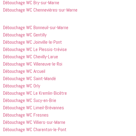
Débouchage WC Bry-sur-Marne
avoir 
je 
Débouchage WC Chennevières-sur-Marne
appelé
recommande
 cette 
entreprise 
Débouchage WC Bonneuil-sur-Marne
à tout le 
Débouchage WC Gentilly
monde...
Débouchage WC Joinville-le-Pont
Débouchage WC Le Plessis-trévise
Débouchage WC Chevilly-Larue
Débouchage WC Villeneuve-le-Roi
Débouchage WC Arcueil
Débouchage WC Saint-Mandé
Débouchage WC Orly
Débouchage WC Le Kremlin-Bicêtre
Débouchage WC Sucy-en-Brie
Débouchage WC Limeil-Brévannes
Débouchage WC Fresnes
Débouchage WC Villiers-sur-Marne
Débouchage WC Charenton-le-Pont