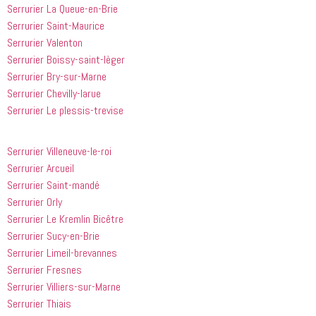
le même 
efficaces. 
Serrurier La Queue-en-Brie
jour 
Honnêtement,
Serrurier Saint-Maurice
quelques 
 je n'ai 
Serrurier Valenton
heures 
rien à 
Serrurier Boissy-saint-lèger
après 
redire et 
Serrurier Bry-sur-Marne
avoir 
je 
Serrurier Chevilly-larue
appelé
recommande
 cette 
Serrurier Le plessis-trevise
entreprise 
à tout le 
Serrurier Villeneuve-le-roi
monde...
Serrurier Arcueil
Serrurier Saint-mandé
Serrurier Orly
Serrurier Le Kremlin Bicêtre
Serrurier Sucy-en-Brie
Serrurier Limeil-brevannes
Serrurier Fresnes
Serrurier Villiers-sur-Marne
Serrurier Thiais