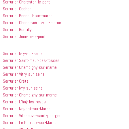
Serrurier Charenton-le-pont
Serrurier Cachan
Serrurier Bonneuil-sur-marne
Serrurier Chennevières-sur-marne
Serrurier Gentilly
Serrurier Joinville-le-pont
Serrurier Ivry-sur-seine
Serrurier Saint-maur-des-fossés
Serrurier Champigny-sur-marne
Serrurier Vitry-sur-seine
Serrurier Créteil
Serrurier Ivry-sur-seine
Serrurier Champigny-sur-marne
Serrurier L’haÿ-les-roses
Serrurier Nogent-sur-Marne
Serrurier Villeneuve-saint-georges
Serrurier Le Perreux-sur-Marne