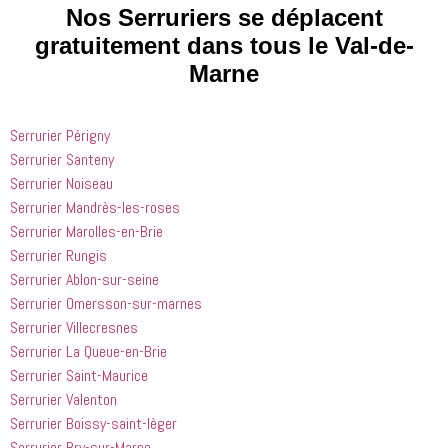
processus 
compétent
le matin et 
Nos Serruriers se déplacent
que les 
 et 
j'ai 
gratuitement dans tous le Val-de-
entreprises
expliquait 
demandé 
Marne
 doivent 
bien les 
à 
suivre en 
choses. Il 
quelqu'un 
valent la 
était 
de régler 
Serrurier Périgny
peine. Ils 
courtois et 
mes 
ont été 
amical. 
problèmes
Serrurier Santeny
incroyablement
Nous 
 en début 
Serrurier Noiseau
 utiles 
serions 
d'après-
Serrurier Mandrès-les-roses
lorsqu'il 
ravis qu'il 
midi. C'est 
Serrurier Marolles-en-Brie
s'agissait 
revienne 
incroyable 
Serrurier Rungis
de ma 
pour nous 
à quel 
Serrurier Ablon-sur-seine
douche 
aider.
point ces 
Serrurier Omersson-sur-marnes
bouchée, 
gars sont 
il est sorti 
rapides et 
Serrurier Villecresnes
le même 
efficaces. 
Serrurier La Queue-en-Brie
jour 
Honnêtement,
Serrurier Saint-Maurice
quelques 
 je n'ai 
Serrurier Valenton
heures 
rien à 
Serrurier Boissy-saint-lèger
après 
redire et 
Serrurier Bry-sur-Marne