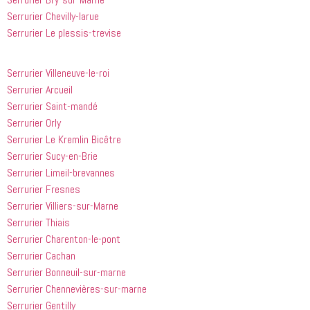
avoir 
je 
Serrurier Chevilly-larue
appelé
recommande
 cette 
Serrurier Le plessis-trevise
entreprise 
à tout le 
Serrurier Villeneuve-le-roi
monde...
Serrurier Arcueil
Serrurier Saint-mandé
Serrurier Orly
Serrurier Le Kremlin Bicêtre
Serrurier Sucy-en-Brie
Serrurier Limeil-brevannes
Serrurier Fresnes
Serrurier Villiers-sur-Marne
Serrurier Thiais
Serrurier Charenton-le-pont
Serrurier Cachan
Serrurier Bonneuil-sur-marne
Serrurier Chennevières-sur-marne
Serrurier Gentilly