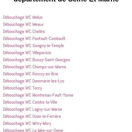
suivre en 
choses. Il 
quelqu'un 
valent la 
était 
de régler 
Débouchage WC Melun
peine. Ils 
courtois et 
mes 
ont été 
amical. 
problèmes
Débouchage WC Meaux
incroyablement
Nous 
 en début 
Débouchage WC Chelles
 utiles 
serions 
d'après-
Débouchage WC Pontault-Combault
lorsqu'il 
ravis qu'il 
midi. C'est 
Débouchage WC Savigny-le-Temple
s'agissait 
revienne 
incroyable 
Débouchage WC Villeparisis
de ma 
pour nous 
à quel 
Débouchage WC Bussy-Saint-Georges
douche 
aider.
point ces 
Débouchage WC Champs-sur-Marne
bouchée, 
gars sont 
il est sorti 
rapides et 
Débouchage WC Roissy-en-Brie
le même 
efficaces. 
Débouchage WC Dammarie-les-Lys
jour 
Honnêtement,
Débouchage WC Torcy
quelques 
 je n'ai 
Débouchage WC Montereau-Fault-Yonne
heures 
rien à 
Débouchage WC Combs-la-Ville
après 
redire et 
Débouchage WC Lagny-sur-Marne
avoir 
je 
Débouchage WC Ozoir-la-Ferrière
appelé
recommande
 cette 
Débouchage WC Mitry-Mory
entreprise 
Débouchage WC Le Mée-sur-Seine