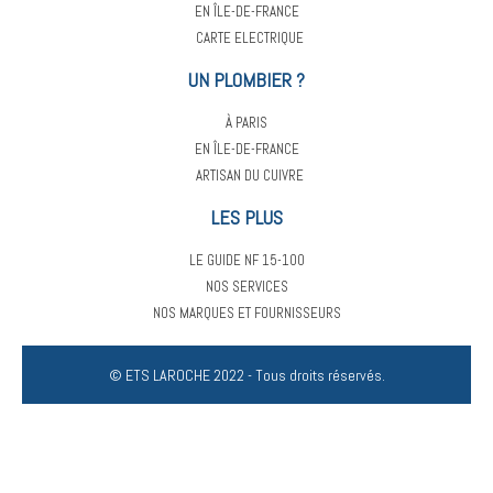
avoir 
je 
EN ÎLE-DE-FRANCE
appelé
recommande
CARTE ELECTRIQUE
 cette 
UN PLOMBIER ?
entreprise 
à tout le 
À PARIS
monde...
EN ÎLE-DE-FRANCE
ARTISAN DU CUIVRE
LES PLUS
LE GUIDE NF 15-100
NOS SERVICES
NOS MARQUES ET FOURNISSEURS
© ETS LAROCHE 2022 - Tous droits réservés.