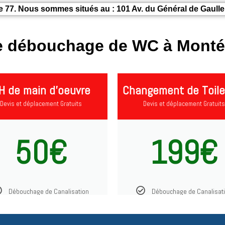
 77. Nous sommes situés au : 101 Av. du Général de Gaulle,
de débouchage de WC à Montév
H de main d'oeuvre
Changement de Toile
Devis et déplacement Gratuits
Devis et déplacement Gratuits
50€
199€
Débouchage de Canalisation
Débouchage de Canalisat