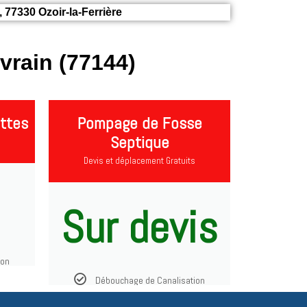
 77330 Ozoir-la-Ferrière
rain (77144)
ttes
Pompage de Fosse
Septique
Devis et déplacement Gratuits
Sur devis
ion
Débouchage de Canalisation