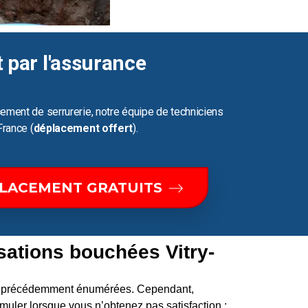
t par l'assurance
ement de serrurerie, notre équipe de techniciens
France (
déplacement offert
).
PLACEMENT GRATUITS
sations bouchées Vitry-
ons précédemment énumérées. Cependant,
uler lorsque vous n’obtenez pas satisfaction :