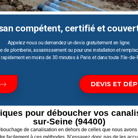
san compétent, certifié et couver
Appelez-nous ou demandez un devis gratuitement en ligne.
e de plomberie, assainissement ou pour une installation et remplac
ir rapidement en moins de 30 minutes à Paris et dans toute l’Ile-de-
DEVIS ET DÉ
iques pour déboucher vos canali
sur-Seine (94400)
 débouchage de canalisation en dehors de celles que nous av
re facilement à ces méthodes. N’essayez donc pas de les accum