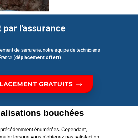
t par l'assurance
ement de serrurerie, notre équipe de techniciens
France (
déplacement offert
).
PLACEMENT GRATUITS
alisations bouchées
ons précédemment énumérées. Cependant,
uler lorsque vous n’obtenez pas satisfaction :