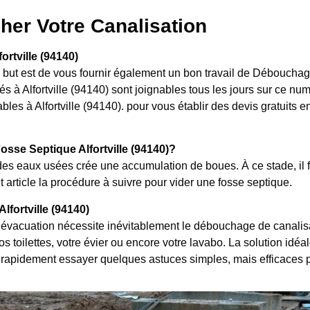
her Votre Canalisation
rtville (94140)
e but est de vous fournir également un bon travail de Débouchage
s à Alfortville (94140) sont joignables tous les jours sur ce nu
es à Alfortville (94140). pour vous établir des devis gratuits en 
se Septique Alfortville (94140)?
es eaux usées crée une accumulation de boues. À ce stade, il f
 article la procédure à suivre pour vider une fosse septique.
fortville (94140)
évacuation nécessite inévitablement le débouchage de canalisat
 toilettes, votre évier ou encore votre lavabo. La solution idéal
rapidement essayer quelques astuces simples, mais efficaces 