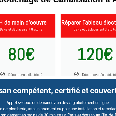
H de main d'oeuvre
Réparer Tableau élect
Devis et déplacement Gratuits
Devis et déplacement Gratuits
80€
120€
Dépannage d'électricité
Dépannage d'électricité
san compétent, certifié et couver
Appelez-nous ou demandez un devis gratuitement en ligne.
e de plomberie, assainissement ou pour une installation et remplac
ir rapidement en moins de 30 minutes à Paris et dans toute l’Ile-de-