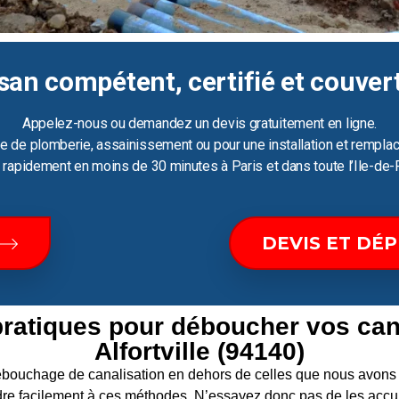
san compétent, certifié et couver
Appelez-nous ou demandez un devis gratuitement en ligne.
e de plomberie, assainissement ou pour une installation et remplac
ir rapidement en moins de 30 minutes à Paris et dans toute l’Ile-de-
DEVIS ET DÉ
pratiques pour déboucher vos can
Alfortville (94140)
 débouchage de canalisation en dehors de celles que nous av
re facilement à ces méthodes. N’essayez donc pas de les accum