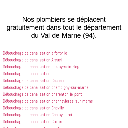
qui font 
avions. Il 
les ai 
que les 
était très 
contactés 
processus 
compétent
le matin et 
Nos plombiers se déplacent
que les 
 et 
j'ai 
gratuitement dans tout le département
entreprises
expliquait 
demandé 
du Val-de-Marne (94).
 doivent 
bien les 
à 
suivre en 
choses. Il 
quelqu'un 
valent la 
était 
de régler 
Débouchage de canalisation alfortville
peine. Ils 
courtois et 
mes 
ont été 
amical. 
problèmes
Débouchage de canalisation Arcueil
incroyablement
Nous 
 en début 
Débouchage de canalisation boissy-saint-leger
 utiles 
serions 
d'après-
Débouchage de canalisation
lorsqu'il 
ravis qu'il 
midi. C'est 
Débouchage de canalisation Cachan
s'agissait 
revienne 
incroyable 
Débouchage de canalisation champigny-sur-marne
de ma 
pour nous 
à quel 
Débouchage de canalisation charenton-le-pont
douche 
aider.
point ces 
Débouchage de canalisation chennevieres-sur-marne
bouchée, 
gars sont 
il est sorti 
rapides et 
Débouchage de canalisation Chevilly
le même 
efficaces. 
Débouchage de canalisation Choisy le roi
jour 
Honnêtement,
Débouchage de canalisation Créteil
quelques 
 je n'ai 