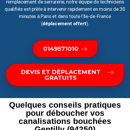
remplacement de serrurerie, notre équipe de techniciens
qualifiés est prête à intervenir rapidement en moins de 30
minutes à Paris et dans toute l’Ile-de-France
(
déplacement offert
).
0149571010
DEVIS ET DÉPLACEMENT
GRATUITS
Quelques conseils pratiques
pour déboucher vos
canalisations bouchées
Gentilly (94250)