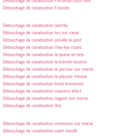
Débouchage de canalisation Fontenay-sous-bois
heures 
rien à 
Débouchage de canalisation Fresnes
après 
redire et 
avoir 
je 
appelé
recommande
Débouchage de canalisation Gentilly
 cette 
Débouchage de canalisation Ivry sur seine
entreprise 
Débouchage de canalisation joinville-le-pont
à tout le 
Débouchage de canalisation l’hay-les-roses
monde...
Débouchage de canalisation la-queue-en-brie
Débouchage de canalisation le-kremlin-bicetre
Débouchage de canalisation le-perreux-sur-marne
Débouchage de canalisation le-plessis-trevise
Débouchage de canalisation limeil-brevannes
Débouchage de canalisation maisons-alfort
Débouchage de canalisation nogent-sur-marne
Débouchage de canalisation Orly
Débouchage de canalisation ormesson-sur-marne
Débouchage de canalisation saint mandé