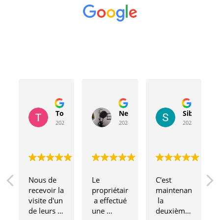
Toussaint Rocher
Neville Bergeron
Sibyla Leb
2024-04-20
2024-04-17
2024-03-15
Nous de 
Le 
C'est 
recevoir la 
propriétaire
maintenant
visite d'un 
 a effectué 
 la 
de leurs 
une 
deuxième 