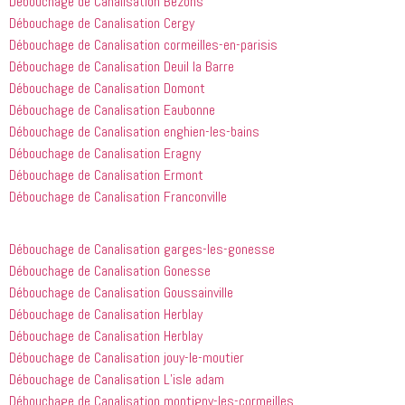
Débouchage de Canalisation Bezons
 utiles 
serions 
d'après-
Débouchage de Canalisation Cergy
lorsqu'il 
ravis qu'il 
midi. C'est 
Débouchage de Canalisation cormeilles-en-parisis
s'agissait 
revienne 
incroyable 
Débouchage de Canalisation Deuil la Barre
de ma 
pour nous 
à quel 
Débouchage de Canalisation Domont
douche 
aider.
point ces 
Débouchage de Canalisation Eaubonne
bouchée, 
gars sont 
il est sorti 
rapides et 
Débouchage de Canalisation enghien-les-bains
le même 
efficaces. 
Débouchage de Canalisation Eragny
jour 
Honnêtement,
Débouchage de Canalisation Ermont
quelques 
 je n'ai 
Débouchage de Canalisation Franconville
heures 
rien à 
après 
redire et 
avoir 
je 
Débouchage de Canalisation garges-les-gonesse
appelé
recommande
Débouchage de Canalisation Gonesse
 cette 
Débouchage de Canalisation Goussainville
entreprise 
Débouchage de Canalisation Herblay
à tout le 
Débouchage de Canalisation Herblay
monde...
Débouchage de Canalisation jouy-le-moutier
Débouchage de Canalisation L’isle adam
Débouchage de Canalisation montigny-les-cormeilles