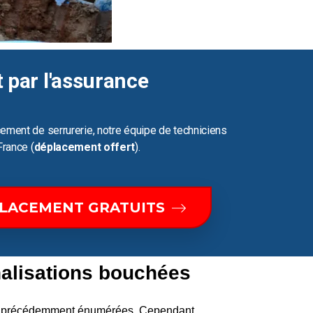
t par l'assurance
ement de serrurerie, notre équipe de techniciens
France (
déplacement offert
).
PLACEMENT GRATUITS
alisations bouchées
ons précédemment énumérées. Cependant,