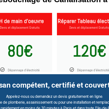
H de main d'oeuvre
Réparer Tableau élect
Devis et déplacement Gratuits
Devis et déplacement Gratuits
80€
120€
Dépannage d'électricité
Dépannage d'électricité
san compétent, certifié et couver
Appelez-nous ou demandez un devis gratuitement en ligne.
e de plomberie, assainissement ou pour une installation et remplac
ir rapidement en moins de 30 minutes à Paris et dans toute l’Ile-de-