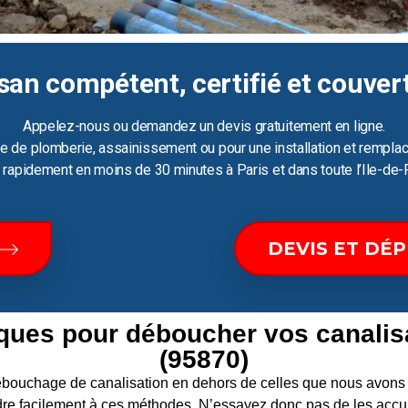
san compétent, certifié et couver
Appelez-nous ou demandez un devis gratuitement en ligne.
e de plomberie, assainissement ou pour une installation et remplac
ir rapidement en moins de 30 minutes à Paris et dans toute l’Ile-de-
DEVIS ET DÉ
iques pour déboucher vos canali
(95870)
 débouchage de canalisation en dehors de celles que nous av
re facilement à ces méthodes. N’essayez donc pas de les accum