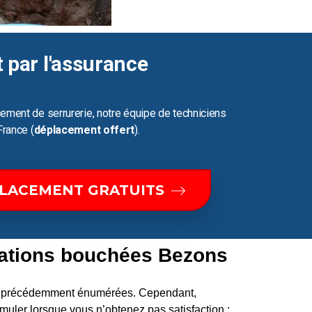
t par l'assurance
ement de serrurerie, notre équipe de techniciens
France (
déplacement offert
).
PLACEMENT GRATUITS
sations bouchées Bezons
ons précédemment énumérées. Cependant,
uler lorsque vous n’obtenez pas satisfaction :