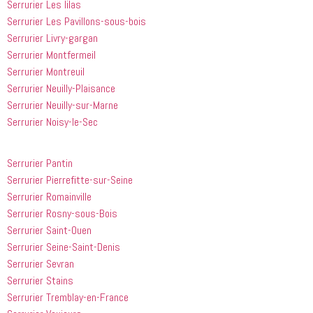
appelé
recommande
Serrurier Les lilas
 cette 
Serrurier Les Pavillons-sous-bois
entreprise 
Serrurier Livry-gargan
à tout le 
Serrurier Montfermeil
monde...
Serrurier Montreuil
Serrurier Neuilly-Plaisance
Serrurier Neuilly-sur-Marne
Serrurier Noisy-le-Sec
Serrurier Pantin
Serrurier Pierrefitte-sur-Seine
Serrurier Romainville
Serrurier Rosny-sous-Bois
Serrurier Saint-Ouen
Serrurier Seine-Saint-Denis
Serrurier Sevran
Serrurier Stains
Serrurier Tremblay-en-France