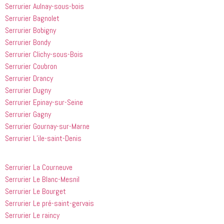
que les 
 et 
j'ai 
Serrurier Aulnay-sous-bois
entreprises
expliquait 
demandé 
Serrurier Bagnolet
 doivent 
bien les 
à 
Serrurier Bobigny
suivre en 
choses. Il 
quelqu'un 
Serrurier Bondy
valent la 
était 
de régler 
Serrurier Clichy-sous-Bois
peine. Ils 
courtois et 
mes 
Serrurier Coubron
ont été 
amical. 
problèmes
Serrurier Drancy
incroyablement
Nous 
 en début 
 utiles 
serions 
d'après-
Serrurier Dugny
lorsqu'il 
ravis qu'il 
midi. C'est 
Serrurier Epinay-sur-Seine
s'agissait 
revienne 
incroyable 
Serrurier Gagny
de ma 
pour nous 
à quel 
Serrurier Gournay-sur-Marne
douche 
aider.
point ces 
Serrurier L’ile-saint-Denis
bouchée, 
gars sont 
il est sorti 
rapides et 
le même 
efficaces. 
Serrurier La Courneuve
jour 
Honnêtement,
Serrurier Le Blanc-Mesnil
quelques 
 je n'ai 
Serrurier Le Bourget
heures 
rien à 
Serrurier Le pré-saint-gervais
après 
redire et 
Serrurier Le raincy
avoir 
je 