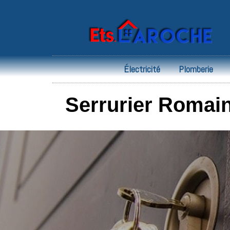
Électricité
Plomberie
Serrurier Romainv