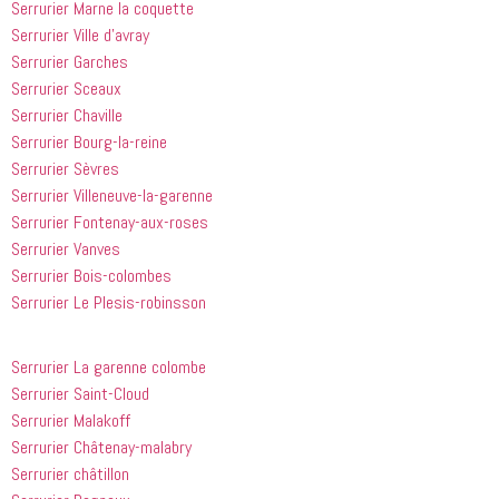
Serrurier Marne la coquette
peine. Ils 
courtois et 
mes 
ont été 
amical. 
problèmes
Serrurier Ville d’avray
incroyablement
Nous 
 en début 
Serrurier Garches
 utiles 
serions 
d'après-
Serrurier Sceaux
lorsqu'il 
ravis qu'il 
midi. C'est 
Serrurier Chaville
s'agissait 
revienne 
incroyable 
Serrurier Bourg-la-reine
de ma 
pour nous 
à quel 
Serrurier Sèvres
douche 
aider.
point ces 
Serrurier Villeneuve-la-garenne
bouchée, 
gars sont 
il est sorti 
rapides et 
Serrurier Fontenay-aux-roses
le même 
efficaces. 
Serrurier Vanves
jour 
Honnêtement,
Serrurier Bois-colombes
quelques 
 je n'ai 
Serrurier Le Plesis-robinsson
heures 
rien à 
après 
redire et 
avoir 
je 
Serrurier La garenne colombe
appelé
recommande
Serrurier Saint-Cloud
 cette 
Serrurier Malakoff
entreprise 
Serrurier Châtenay-malabry
à tout le 
Serrurier châtillon
monde...