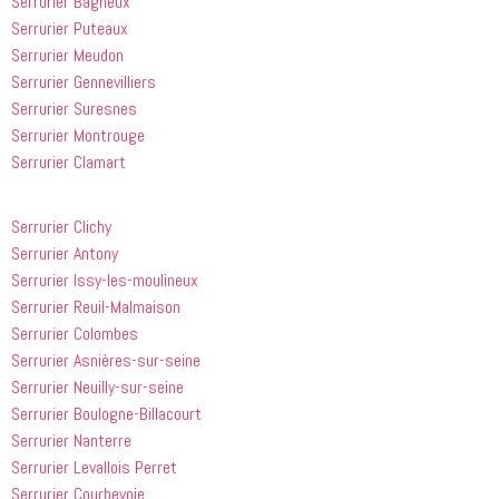
Serrurier Bagneux
Serrurier Puteaux
Serrurier Meudon
Serrurier Gennevilliers
Serrurier Suresnes
Serrurier Montrouge
Serrurier Clamart
Serrurier Clichy
Serrurier Antony
Serrurier Issy-les-moulineux
Serrurier Reuil-Malmaison
Serrurier Colombes
Serrurier Asnières-sur-seine
Serrurier Neuilly-sur-seine
Serrurier Boulogne-Billacourt
Serrurier Nanterre
Serrurier Levallois Perret
Serrurier Courbevoie