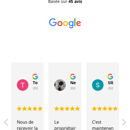
Basée sur
45 avis
Toussaint Rocher
Neville Bergeron
Sibyla Leb
2024-04-20
2024-04-17
2024-03-15
Nous de 
Le 
C'est 
recevoir la 
propriétaire
maintenant