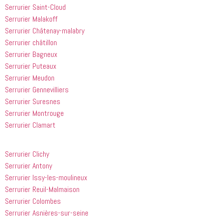
appelé
recommande
Serrurier Saint-Cloud
 cette 
Serrurier Malakoff
entreprise 
Serrurier Châtenay-malabry
à tout le 
Serrurier châtillon
monde...
Serrurier Bagneux
Serrurier Puteaux
Serrurier Meudon
Serrurier Gennevilliers
Serrurier Suresnes
Serrurier Montrouge
Serrurier Clamart
Serrurier Clichy
Serrurier Antony
Serrurier Issy-les-moulineux
Serrurier Reuil-Malmaison
Serrurier Colombes
Serrurier Asnières-sur-seine