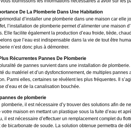
vous fournissons les informations nécessaires à avoir sur les 
portance De La Plomberie Dans Une Habitation
t primordial d’installer une plomberie dans une maison car elle 
fet, l’installation de plomberie permet d’alimenter une maison 
. Elle facilite également la production d’eau froide, tiède, ch
lons que l’eau est indispensable dans la vie de tout être humain.
erie n’est donc plus à démontrer.
Plus Récurrentes Pannes De Plomberie
luralité de pannes survient dans une installation de plomberie. E
té du matériel et d’un dysfonctionnement, de multiples pannes af
n. Parmi elles, certaines se révèlent les plus fréquentes. Il s’agi
e d’eau et de la canalisation bouchée.
 pannes de plomberie
plomberie, il est nécessaire d’y trouver des solutions afin de ne 
 votre maison en mettant un plastique sous la fuite d’eau et aprè
 il est nécessaire d’effectuer un remplacement complet du flotte
 de bicarbonate de soude. La solution obtenue permettra de débo