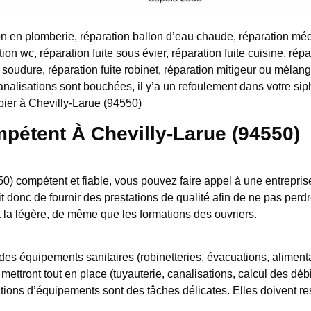
n en plomberie, réparation ballon d’eau chaude, réparation mé
tion wc, réparation fuite sous évier, réparation fuite cuisine, répa
 soudure, réparation fuite robinet, réparation mitigeur ou mélan
analisations sont bouchées, il y’a un refoulement dans votre s
bier à Chevilly-Larue (94550)
pétent À Chevilly-Larue (94550)
0) compétent et fiable, vous pouvez faire appel à une entrepris
oit donc de fournir des prestations de qualité afin de ne pas pe
 la légère, de même que les formations des ouvriers.
n des équipements sanitaires (robinetteries, évacuations, alimen
ettront tout en place (tuyauterie, canalisations, calcul des déb
ations d’équipements sont des tâches délicates. Elles doivent r