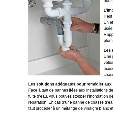
nous 
L’im
Il es
En ef
usées
Rappe
plomb
Les 
Une p
vétus
maiso
chass
Les solutions adéquates pour remédier aux
Face à tant de pannes liées aux installations de 
fuite d’eau, vous pouvez stopper l’inondation de
réparation. En cas d’une panne de chasse d’eau,
faut procéder à un mélange de vinaigre blanc et