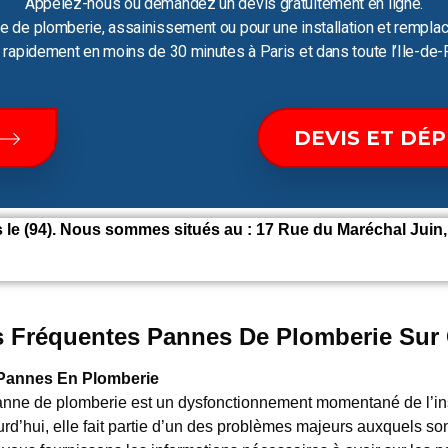
Appelez-nous ou demandez un devis gratuitement en ligne.
e de plomberie, assainissement ou pour une installation et remplac
ir rapidement en moins de 30 minutes à Paris et dans toute l’Ile-de-
DEVIS ET DÉ
le (94). Nous sommes situés au : 17 Rue du Maréchal Juin,
 Fréquentes Pannes De Plomberie Sur C
Pannes En Plomberie
anne de plomberie est un dysfonctionnement momentané de l’ins
rd’hui, elle fait partie d’un des problèmes majeurs auxquels so