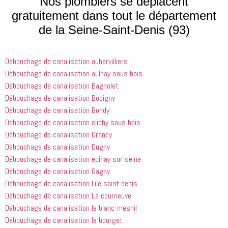
Nos plombiers se déplacent
que les 
 et 
j'ai 
gratuitement dans tout le département
entreprises
expliquait 
demandé 
de la Seine-Saint-Denis (93)
 doivent 
bien les 
à 
suivre en 
choses. Il 
quelqu'un 
valent la 
était 
de régler 
Débouchage de canalisation aubervilliers
peine. Ils 
courtois et 
mes 
ont été 
amical. 
problèmes
Débouchage de canalisation aulnay sous bois
incroyablement
Nous 
 en début 
Débouchage de canalisation Bagnolet
 utiles 
serions 
d'après-
Débouchage de canalisation Bobigny
lorsqu'il 
ravis qu'il 
midi. C'est 
Débouchage de canalisation Bondy
s'agissait 
revienne 
incroyable 
Débouchage de canalisation clichy sous bois
de ma 
pour nous 
à quel 
Débouchage de canalisation Drancy
douche 
aider.
point ces 
Débouchage de canalisation Dugny
bouchée, 
gars sont 
il est sorti 
rapides et 
Débouchage de canalisation epinay sur seine
le même 
efficaces. 
Débouchage de canalisation Gagny
jour 
Honnêtement,
Débouchage de canalisation l’ile saint denis
quelques 
 je n'ai 
Débouchage de canalisation La courneuve
heures 
rien à 
Débouchage de canalisation le blanc-mesnil
après 
redire et 
Débouchage de canalisation le bourget
avoir 
je 