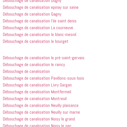
Débouchage de canalisation Dugny
bouchée, 
gars sont 
il est sorti 
rapides et 
Débouchage de canalisation epinay sur seine
le même 
efficaces. 
Débouchage de canalisation Gagny
jour 
Honnêtement,
Débouchage de canalisation l’ile saint denis
quelques 
 je n'ai 
Débouchage de canalisation La courneuve
heures 
rien à 
Débouchage de canalisation le blanc-mesnil
après 
redire et 
Débouchage de canalisation le bourget
avoir 
je 
appelé
recommande
 cette 
Débouchage de canalisation le pré-saint-gervais
entreprise 
Débouchage de canalisation le raincy
à tout le 
Débouchage de canalisation
monde...
Débouchage de canalisation Pavillons-sous-bois
Débouchage de canalisation Livry Gargan
Débouchage de canalisation Montfermeil
Débouchage de canalisation Montreuil
Débouchage de canalisation Neuilly plaisance
Débouchage de canalisation Neuilly sur marne
Débouchage de canalisation Noisy le grand
Débouchage de canalisation Noisy le sec